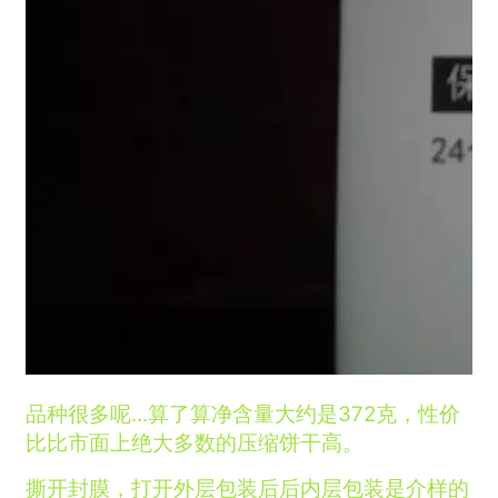
品种很多呢…算了算净含量大约是372克，性价
比比市面上绝大多数的压缩饼干高。
撕开封膜，打开外层包装后后内层包装是介样的