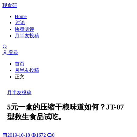
现食研
Home
讨论
快餐测评
月半友投稿
登录
首页
月半友投稿
正文
月半友投稿
5元一盒的压缩干粮味道如何？JT-07
型救生食品试吃。
2019-10-18
1672
0