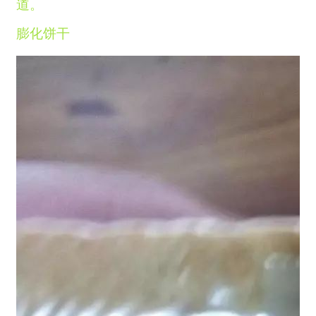
道。
膨化饼干