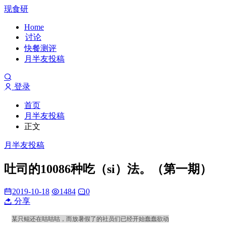
现食研
Home
讨论
快餐测评
月半友投稿
登录
首页
月半友投稿
正文
月半友投稿
吐司的10086种吃（si）法。（第一期）
2019-10-18
1484
0
分享
某只鲲还在咕咕咕，而放暑假了的社员们已经开始蠢蠢欲动