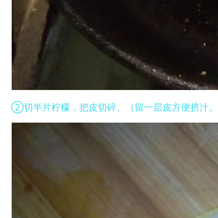
②切半片柠檬，把皮切碎。（留一层皮方便挤汁。