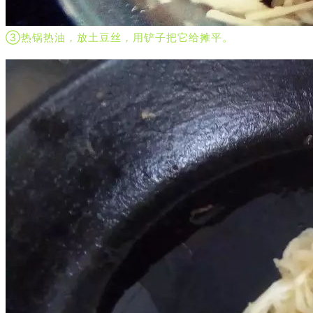
③热锅热油，放土豆丝，用铲子把它给摊平。