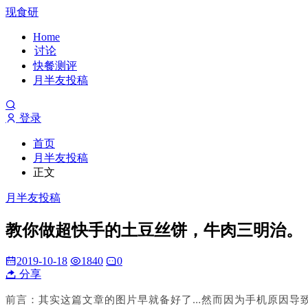
现食研
Home
讨论
快餐测评
月半友投稿
登录
首页
月半友投稿
正文
月半友投稿
教你做超快手的土豆丝饼，牛肉三明治。
2019-10-18
1840
0
分享
前言：
其实这篇文章的图片早就备好了…然而因为手机原因导致