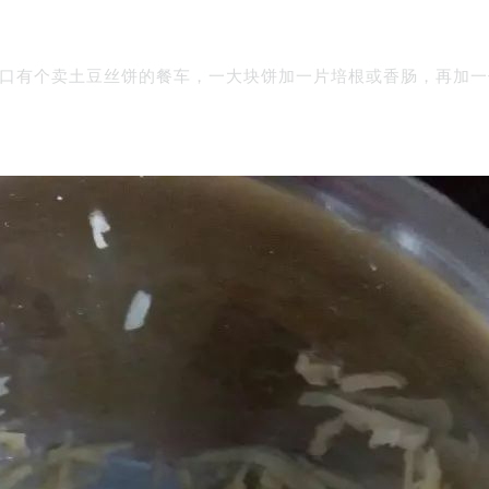
校门口有个卖土豆丝饼的餐车，一大块饼加一片培根或香肠，再加