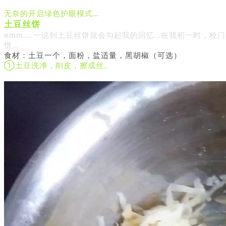
无奈的开启绿色护眼模式…
土豆丝饼
emm....一说到土豆丝饼就会勾起我的回忆…在我初一时，
惜…
食材：
土豆一个，面粉，盐适量，黑胡椒（可选）
①土豆洗净，削皮，擦成丝。