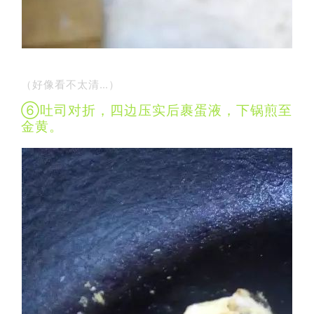
（好像看不太清…）
⑥吐司对折，四边压实后裹蛋液，下锅煎至
金黄。