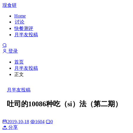
现食研
Home
讨论
快餐测评
月半友投稿
登录
首页
月半友投稿
正文
月半友投稿
吐司的10086种吃（si）法（第二期）
2019-10-18
1604
0
分享