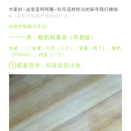
大家好~这里是呵呵菌~吐司花样吃法的探寻我们继续
~
（实在不知道开场白说什么…）
绿色护眼模式开启~
一一一叁：酸奶紫薯派（简易版）
食材：（三份量）吐司（三片）、紫薯（两个）、酸奶
（约50ml）、鸡蛋（一个）。
①紫薯洗净，削皮后切小块。