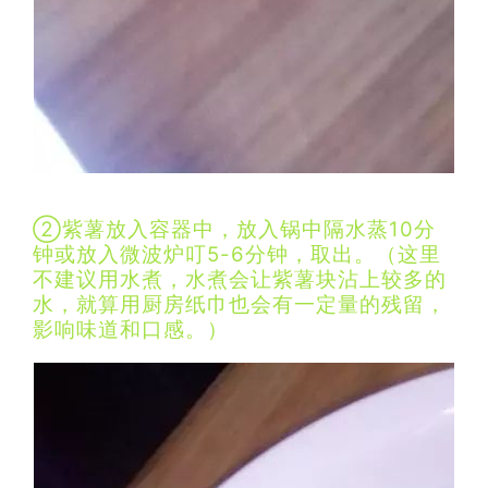
②紫薯放入容器中，放入锅中隔水蒸10分
钟或放入微波炉叮5-6分钟，取出。（这里
不建议用水煮，水煮会让紫薯块沾上较多的
水，就算用厨房纸巾也会有一定量的残留，
影响味道和口感。）