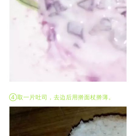
④取一片吐司，去边后用擀面杖擀薄。