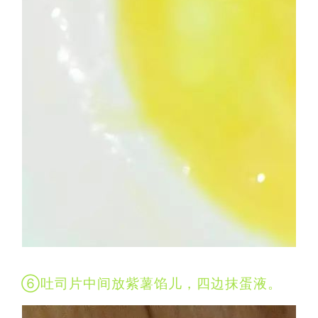
⑥吐司片中间放紫薯馅儿，四边抹蛋液。