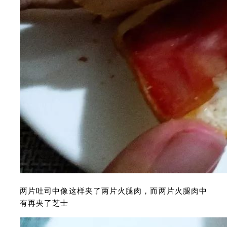
两片吐司中像这样夹了两片火腿肉，而两片火腿肉中
有再夹了芝士