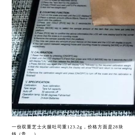
一份双重芝士火腿吐司重123.2g，价格方面是28块
钱（贵.....）