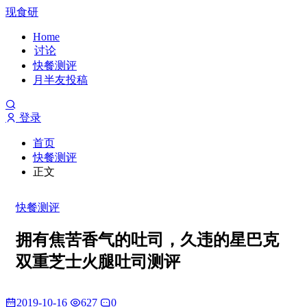
现食研
Home
讨论
快餐测评
月半友投稿
登录
首页
快餐测评
正文
快餐测评
拥有焦苦香气的吐司，久违的星巴克
双重芝士火腿吐司测评
2019-10-16
627
0