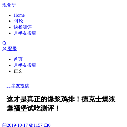
现食研
Home
讨论
快餐测评
月半友投稿
登录
首页
月半友投稿
正文
月半友投稿
这才是真正的爆浆鸡排！德克士爆浆
爆福堡试吃测评！
2019-10-17
1157
0