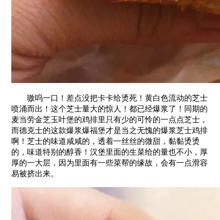
嗷呜一口！差点没把卡卡给烫死！黄白色流动的芝士
喷涌而出！这个芝士量大的惊人！都已经爆浆了！同期的
麦当劳金芝玉叶堡的鸡排里只有少的可怜的一点点芝士，
而德克士的这款爆浆爆福堡才是当之无愧的爆浆芝士鸡排
啊！芝士的味道咸咸的，透着一丝丝的微甜，黏黏烫烫
的，味道特别的醇香！汉堡里面的生菜给的量也不小，厚
厚的一大层，因为里面有一些菜帮的缘故，会有一点滑容
易被挤出来。