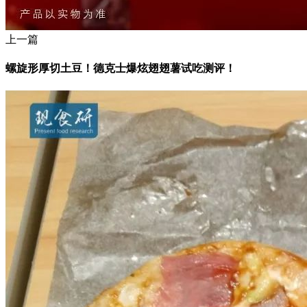
上一篇
螺旋形厚切土豆！德克士爆炫翅翅薯试吃测评！