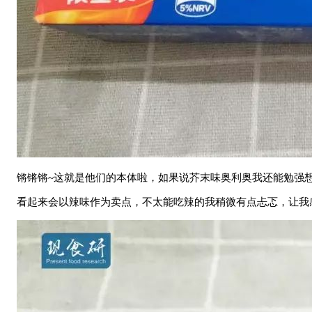
锵锵锵~这就是他们的本体啦，如果说芥末味奥利奥我还能勉强
看起来会以辣味作为卖点，不太能吃辣的我稍微有点忐忑，让我感