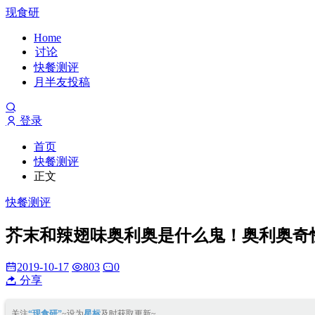
现食研
Home
讨论
快餐测评
月半友投稿
登录
首页
快餐测评
正文
快餐测评
芥末和辣翅味奥利奥是什么鬼！奥利奥奇
2019-10-17
803
0
分享
关注
“现食研”
~设为
星标
及时获取更新~