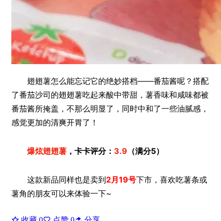
翅翅薯怎么能忘记它的绝妙搭档——番茄酱呢？搭配
了番茄沙司的翅翅薯吃起来酸中带甜，薯香味和咸味都被
番茄酱所掩盖，不那么明显了，同时中和了一些油腻感，
感觉更加的清爽开胃了！
爆炫翅翅薯
，卡卡评分：
3.9
（满分5）
这款新品同样也是卖到
2月19号
下市，喜欢吃薯条或
薯角的朋友可以来体验一下~
收藏
0
点赞
0
分享