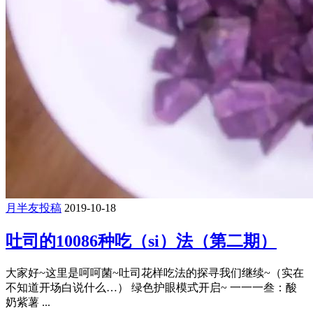
月半友投稿
2019-10-18
吐司的10086种吃（si）法（第二期）
大家好~这里是呵呵菌~吐司花样吃法的探寻我们继续~（实在
不知道开场白说什么…） 绿色护眼模式开启~ 一一一叁：酸
奶紫薯 ...