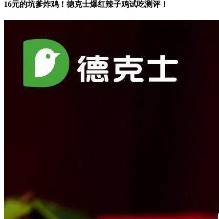
16元的坑爹炸鸡！德克士爆红辣子鸡试吃测评！