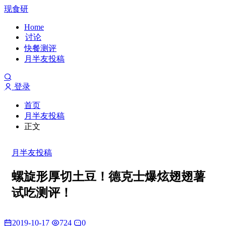
现食研
Home
讨论
快餐测评
月半友投稿
登录
首页
月半友投稿
正文
月半友投稿
螺旋形厚切土豆！德克士爆炫翅翅薯
试吃测评！
2019-10-17
724
0