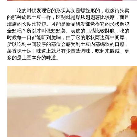
吃的时候发现
它的形状其实是螺旋形的，就像街头卖
的那
种
旋
风
土
豆一样
，
区别就
是爆炫翅翅薯比较厚，而且
螺旋的长度比较短
。
可能是新品研发部觉得它的形状像
鸡
全翅吧？所以才叫做翅翅薯
。
表皮的口感比较酥脆，吃的
时候每一口都能听到脆响
，
由于
它的形状两边薄中间厚
，
所以吃到中间较厚的部位会感受到土豆内部绵软的口感，
薯香味十足
！
味道上就只有少量盐调味，吃起来微咸
，
更
多的是土豆本身的味道。