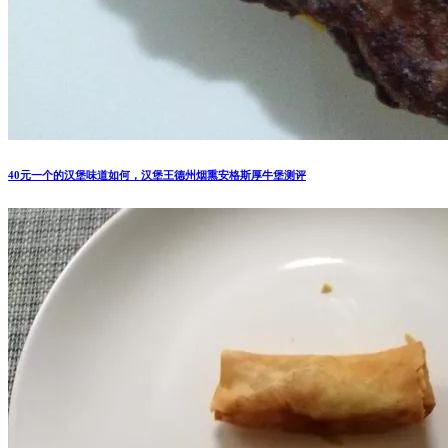
40元一个的汉堡味道如何，汉堡王德州烟熏安格斯厚牛堡测评