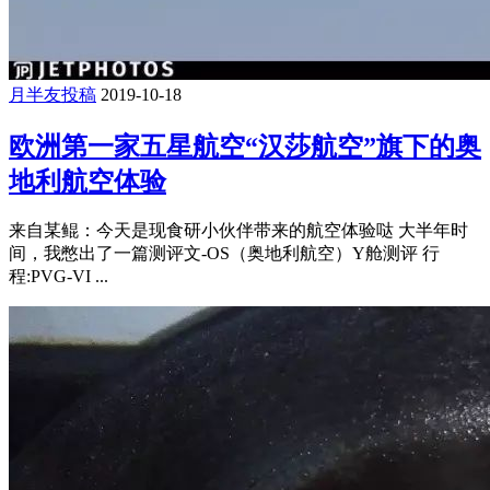
月半友投稿
2019-10-18
欧洲第一家五星航空“汉莎航空”旗下的奥
地利航空体验
来自某鲲：今天是现食研小伙伴带来的航空体验哒 大半年时
间，我憋出了一篇测评文-OS（奥地利航空）Y舱测评 行
程:PVG-VI ...