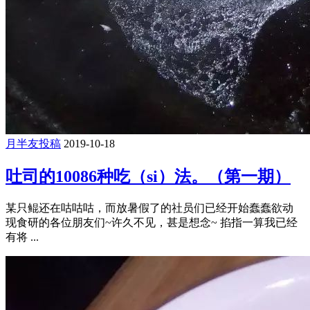
月半友投稿
2019-10-18
吐司的10086种吃（si）法。（第一期）
某只鲲还在咕咕咕，而放暑假了的社员们已经开始蠢蠢欲动
现食研的各位朋友们~许久不见，甚是想念~ 掐指一算我已经
有将 ...