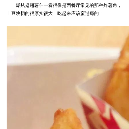
爆炫翅翅薯乍一看很像是西餐厅常见的那种炸薯角，
土豆块切的很厚实很大，吃起来应该蛮过瘾的！