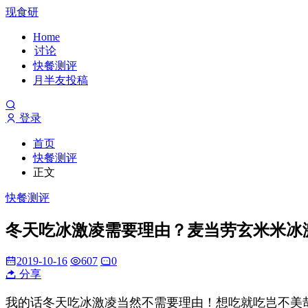
现食研
Home
讨论
快餐测评
月半友投稿
登录
首页
快餐测评
正文
快餐测评
冬天吃冰激凌需要理由？麦当劳玄米米冰
2019-10-16
607
0
分享
我的话冬天吃冰激凌当然不需要理由！想吃就吃岂不美