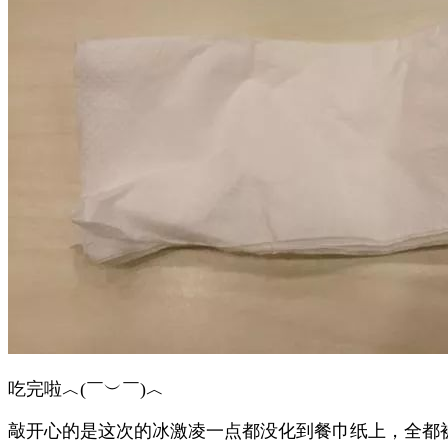
吃完啦︿(￣︶￣)︿
敲开心的是这次的冰激凌一点都没化到餐巾纸上，全都