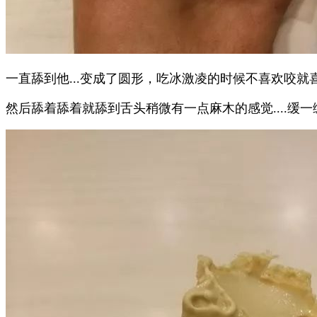
一直舔到他...变成了圆形，吃冰激凌的时候不喜欢咬就
然后舔着舔着就舔到舌头稍微有一点麻木的感觉....缓