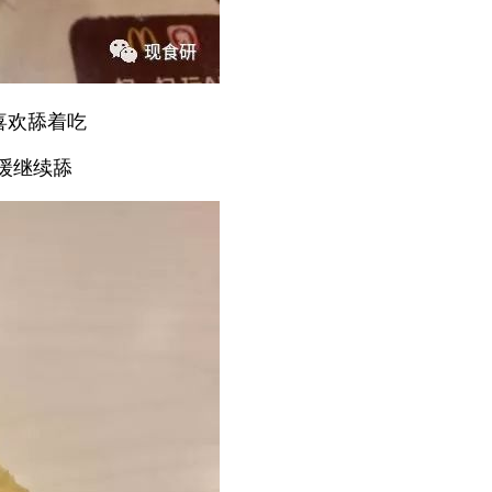
喜欢舔着吃
一缓继续舔