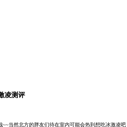
激凌测评
哉~~当然北方的胖友们待在室内可能会热到想吃冰激凌吧