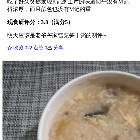
吃了好久突然发现K记芝士片的味道似乎没有M记
得浓厚，而且颜色也没有M记的重
现食研评分：3.8（满分5）
明天应该是老爷爷家雪菜笋干粥的测评~
收藏
0
点赞
0
分享