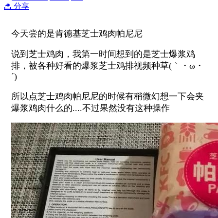
分享
今天尝的是肯德基芝士鸡肉帕尼尼
说到芝士鸡肉，我第一时间想到的是芝士爆浆鸡
排，被各种好看的爆浆芝士鸡排视频种草(｀・ω・
´)
所以点芝士鸡肉帕尼尼的时候有稍微幻想一下会夹
爆浆鸡肉什么的....不过果然没有这种操作