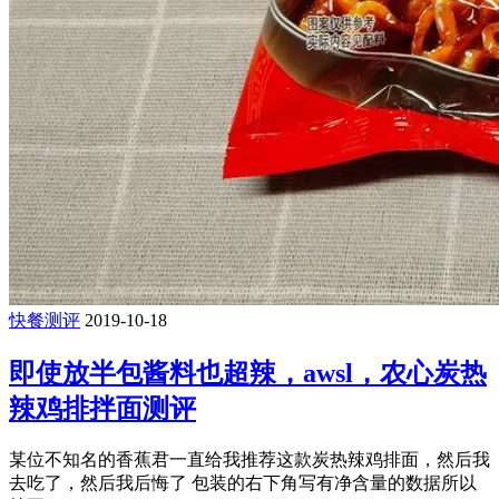
快餐测评
2019-10-18
即使放半包酱料也超辣，awsl，农心炭热
辣鸡排拌面测评
某位不知名的香蕉君一直给我推荐这款炭热辣鸡排面，然后我
去吃了，然后我后悔了 包装的右下角写有净含量的数据所以