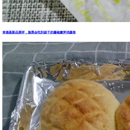
肯德基新品测评，脸黑会吃到超干的藤椒嫩笋鸡腿卷