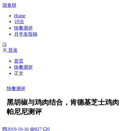
现食研
Home
讨论
快餐测评
月半友投稿
登录
首页
快餐测评
正文
快餐测评
黑胡椒与鸡肉结合，肯德基芝士鸡肉
帕尼尼测评
2019-10-16
827
0