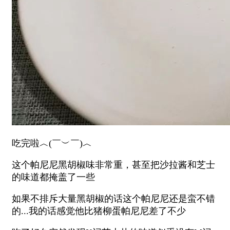
吃完啦︿(￣︶￣)︿
这个帕尼尼黑胡椒味非常重，甚至把沙拉酱和芝士
的味道都掩盖了一些
如果不排斥大量黑胡椒的话这个帕尼尼还是蛮不错
的...我的话感觉他比猪柳蛋帕尼尼差了不少