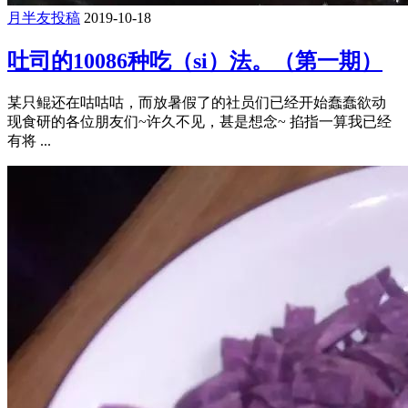
月半友投稿
2019-10-18
吐司的10086种吃（si）法。（第一期）
某只鲲还在咕咕咕，而放暑假了的社员们已经开始蠢蠢欲动
现食研的各位朋友们~许久不见，甚是想念~ 掐指一算我已经
有将 ...