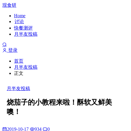
现食研
Home
讨论
快餐测评
月半友投稿
登录
首页
月半友投稿
正文
月半友投稿
烧茄子的小教程来啦！酥软又鲜美
噢！
2019-10-17
934
0