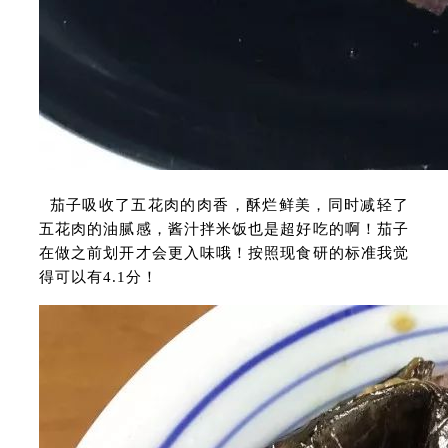
茄子吸收了五花肉的肉香，酥烂鲜美，同时减轻了
五花肉的油腻感，酱汁拌米饭也是超好吃的啊！茄子
在做之前划开才会更入味哦！按照现食研的标准我觉
得可以有4.1分！