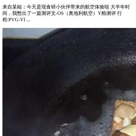
来自某鲲：今天是现食研小伙伴带来的航空体验哒 大半年时
间，我憋出了一篇测评文-OS（奥地利航空）Y舱测评 行
程:PVG-VI ...