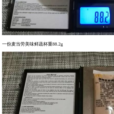
一份麦当劳美味鲜蔬杯重88.2g