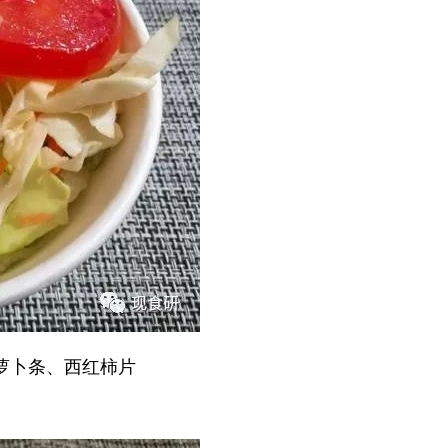
萝卜条、西红柿片