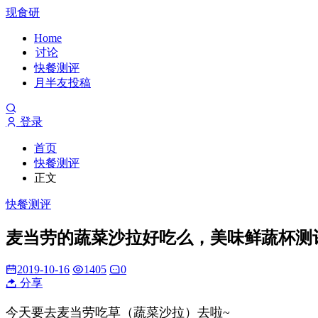
现食研
Home
讨论
快餐测评
月半友投稿
登录
首页
快餐测评
正文
快餐测评
麦当劳的蔬菜沙拉好吃么，美味鲜蔬杯测
2019-10-16
1405
0
分享
今天要去麦当劳吃草（蔬菜沙拉）去啦~