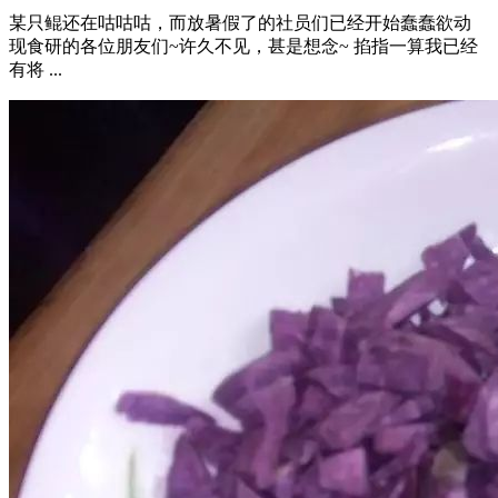
某只鲲还在咕咕咕，而放暑假了的社员们已经开始蠢蠢欲动
现食研的各位朋友们~许久不见，甚是想念~ 掐指一算我已经
有将 ...