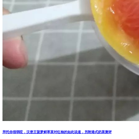
拜托你很弱哎，汉堡王菠萝鲜萃茶对红柚的如此说道，另附港式奶茶测评