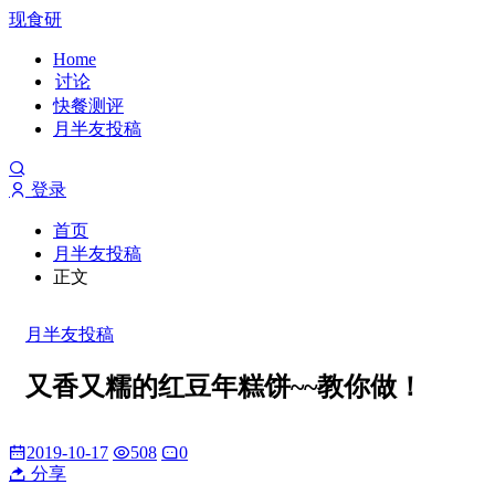
现食研
Home
讨论
快餐测评
月半友投稿
登录
首页
月半友投稿
正文
月半友投稿
又香又糯的红豆年糕饼~~教你做！
2019-10-17
508
0
分享