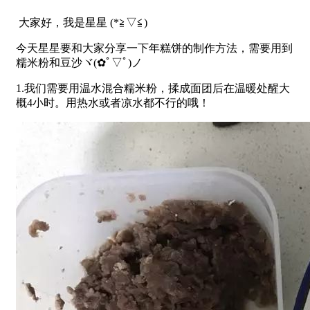
大家好，我是星星 (*≧▽≦)
今天星星要和大家分享一下年糕饼的制作方法，需要用到
糯米粉和豆沙ヾ(✿ﾟ▽ﾟ)ノ
1.我们需要用温水混合糯米粉，揉成面团后在温暖处醒大
概4小时。用热水或者凉水都不行的哦！