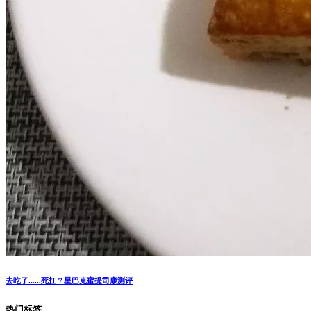
去吃了......死扛？星巴克蜜提司康测评
热门标签