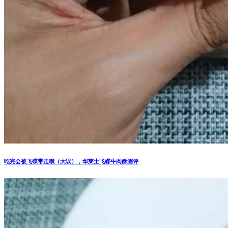
吃完会被飞碟带走哦（大误），华莱士飞碟牛肉酥测评