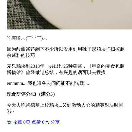
吃完啦︿(￣︶￣)︿
因为酸甜酱还剩下不少所以没用到用靴子形鸡块打扫掉剩
余酱料的技巧
麦乐鸡块到2013年一共出过25种蘸酱，《星奈的零食包装
博物馆》曾经做过总结，有兴趣的话可以去搜搜
emmmm....我也准备去问问能不能转载....
现食研评分4.3（满分5）
今天去吃肯德基上校鸡块...又到激动人心的精英对决时间
啦~
收藏
0
点赞
0
分享