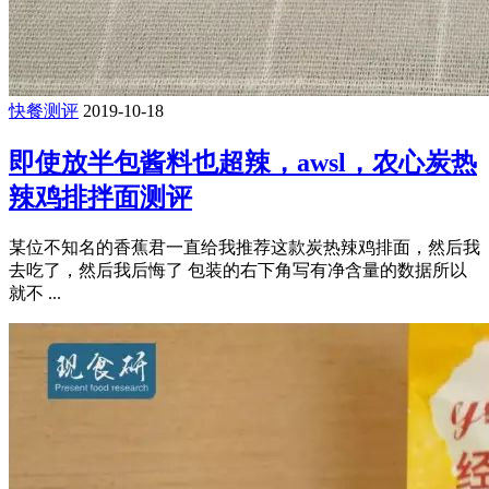
快餐测评
2019-10-18
即使放半包酱料也超辣，awsl，农心炭热
辣鸡排拌面测评
某位不知名的香蕉君一直给我推荐这款炭热辣鸡排面，然后我
去吃了，然后我后悔了 包装的右下角写有净含量的数据所以
就不 ...