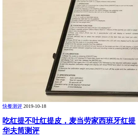
快餐测评
2019-10-18
吃红提不吐红提皮，麦当劳家西班牙红提
华夫筒测评