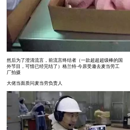
然后为了澄清流言，前流言终结者（一款超超超级棒的国
外节目，可惜已经完结了）格兰特·今原受邀去麦当劳工
厂拍摄
大佬当面质问麦当劳负责人