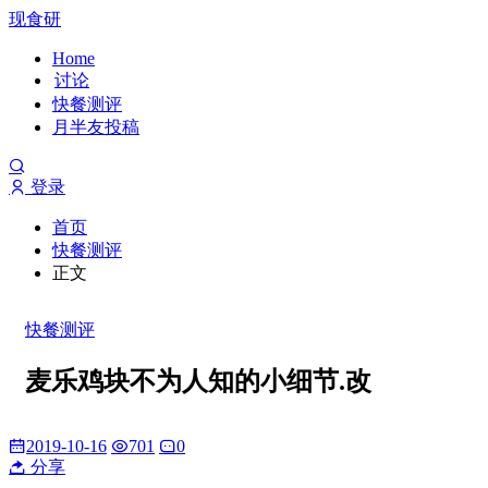
现食研
Home
讨论
快餐测评
月半友投稿
登录
首页
快餐测评
正文
快餐测评
麦乐鸡块不为人知的小细节.改
2019-10-16
701
0
分享