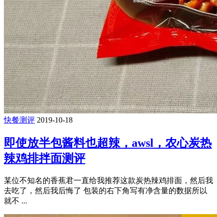
快餐测评
2019-10-18
即使放半包酱料也超辣，awsl，农心炭热
辣鸡排拌面测评
某位不知名的香蕉君一直给我推荐这款炭热辣鸡排面，然后我
去吃了，然后我后悔了 包装的右下角写有净含量的数据所以
就不 ...