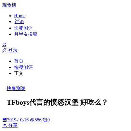
现食研
Home
讨论
快餐测评
月半友投稿
登录
首页
快餐测评
正文
快餐测评
TFboys代言的愤怒汉堡 好吃么？
2019-10-16
586
0
分享