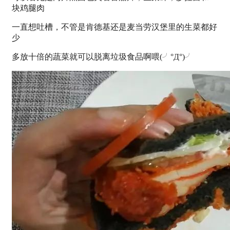
块鸡腿肉
一直想吐槽，不管是肯德基还是麦当劳汉堡里的生菜都好
少
多放十倍的蔬菜就可以脱离垃圾食品啊喂(╯°Д°)╯