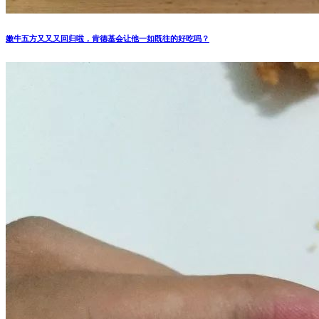
嫩牛五方又又又回归啦，肯德基会让他一如既往的好吃吗？