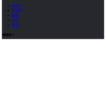
bilibili
度娘家
微博
头条
简书
喵喵喵？
笨蛋看不到的菜单
欢迎来到现代美食文化研究会，美食与爱，皆存于此。
© 2019. All Rights Reserved.
.
皖ICP备19010448号-2
. 页面加载
时间：0.069 秒
搜索