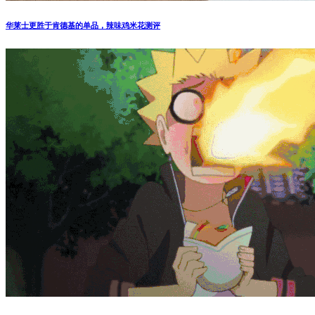
华莱士更胜于肯德基的单品，辣味鸡米花测评