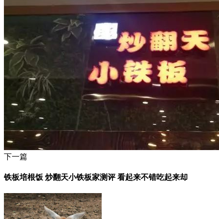
下一篇
铁板培根饭 炒翻天小铁板家测评 看起来不错吃起来却