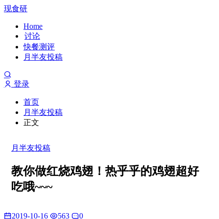
现食研
Home
讨论
快餐测评
月半友投稿
登录
首页
月半友投稿
正文
月半友投稿
教你做红烧鸡翅！热乎乎的鸡翅超好
吃哦~~~
2019-10-16
563
0