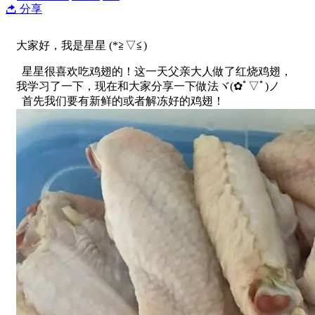
分享
大家好，我是星星 (*≧▽≦)
星星很喜欢吃鸡翅的！这一天父亲大人做了红烧鸡翅，
我学习了一下，现在和大家分享一下做法ヾ(✿ﾟ▽ﾟ)ノ
首先我们要有新鲜的或者解冻好的鸡翅！