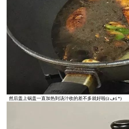
然后盖上锅盖一直加热到汤汁收的差不多就好啦(≧ڡ≦*)