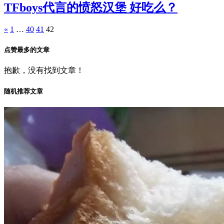
TFboys代言的愤怒汉堡 好吃么？
«
1
…
40
41
42
点赞最多的文章
抱歉，没有找到文章！
随机推荐文章