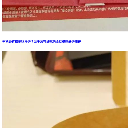
中秋去肯德基吃月饼？出乎意料好吃的金枕榴莲酥饼测评