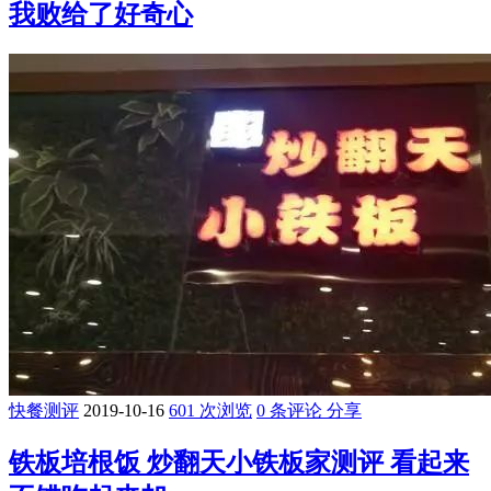
我败给了好奇心
快餐测评
2019-10-16
601 次浏览
0 条评论
分享
铁板培根饭 炒翻天小铁板家测评 看起来