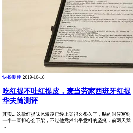
快餐测评
2019-10-18
吃红提不吐红提皮，麦当劳家西班牙红提
华夫筒测评
其实....这款红提味冰激凌已经上架很久很久了，咕的时候写到
一半一直担心会下架，不过他竟然出乎意料的坚挺，前两天我
...