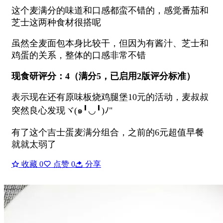
这个麦满分的味道和口感都蛮不错的，感觉番茄和
芝士这两种食材很搭呢
虽然全麦面包本身比较干，但因为有酱汁、芝士和
鸡蛋的关系，整体的口感非常不错
现食研评分：4（满分5，已启用2版评分标准）
表示现在还有原味板烧鸡腿堡10元的活动，麦叔叔
突然良心发现ヾ(๑╹◡╹)ﾉ"
有了这个吉士蛋麦满分组合，之前的6元超值早餐
就就太弱了
收藏
0
点赞
0
分享