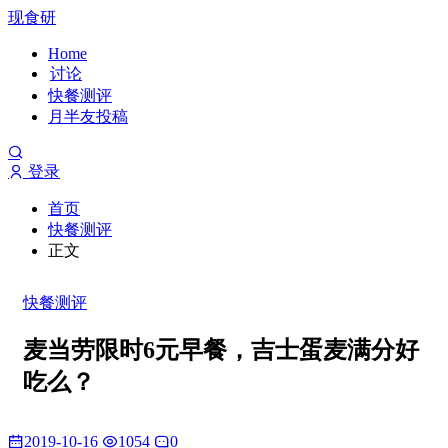
现食研
Home
讨论
快餐测评
月半友投稿
登录
首页
快餐测评
正文
快餐测评
麦当劳限时6元早餐，吉士蛋麦满分好
吃么？
2019-10-16
1054
0