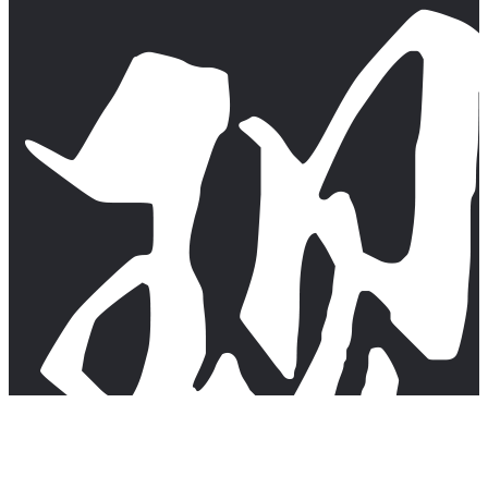
肯德基奇葩新品猫山王榴莲蛋挞，听说你喜欢吃榴莲？