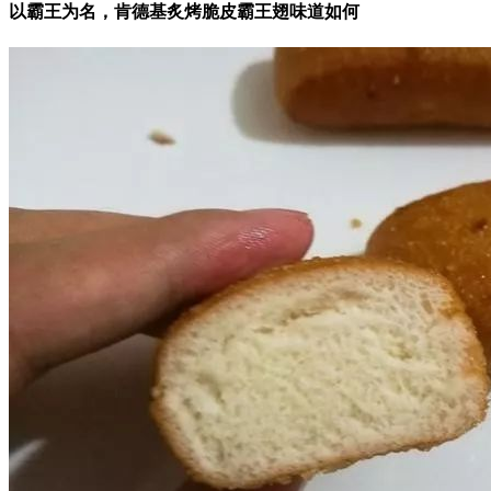
以霸王为名，肯德基炙烤脆皮霸王翅味道如何