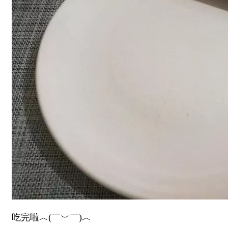
吃完啦︿(￣︶￣)︿