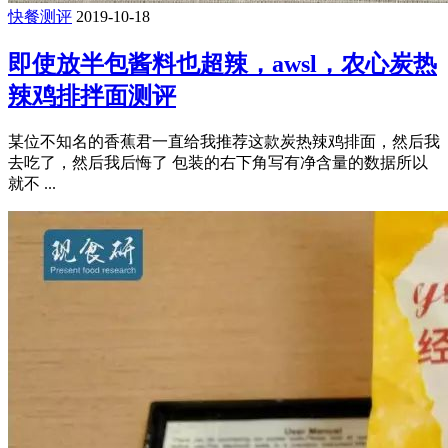
快餐测评
2019-10-18
即使放半包酱料也超辣，awsl，农心炭热
辣鸡排拌面测评
某位不知名的香蕉君一直给我推荐这款炭热辣鸡排面，然后我
去吃了，然后我后悔了 包装的右下角写有净含量的数据所以
就不 ...