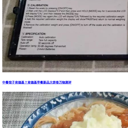
中餐馆子肯德基？肯德基早餐新品大饼卷万物测评