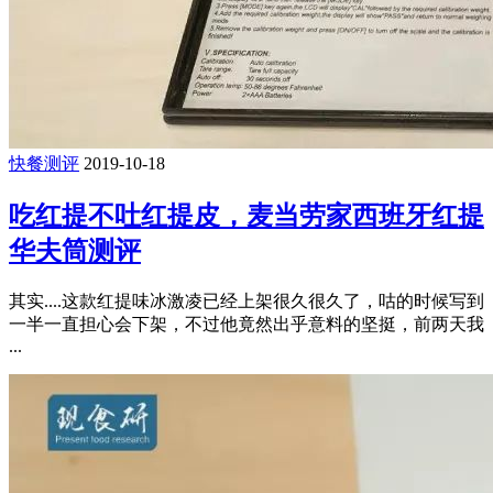
快餐测评
2019-10-18
吃红提不吐红提皮，麦当劳家西班牙红提
华夫筒测评
其实....这款红提味冰激凌已经上架很久很久了，咕的时候写到
一半一直担心会下架，不过他竟然出乎意料的坚挺，前两天我
...