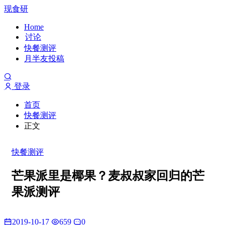
现食研
Home
讨论
快餐测评
月半友投稿
登录
首页
快餐测评
正文
快餐测评
芒果派里是椰果？麦叔叔家回归的芒
果派测评
2019-10-17
659
0