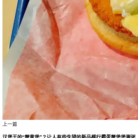
上一篇
汉堡王的“蟹黄堡”？让人有些失望的新品横行霸蛋蟹堡堡测评