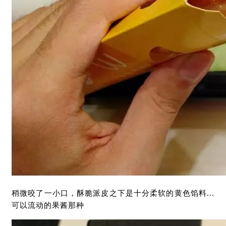
稍微咬了一小口，酥脆派皮之下是十分柔软的黄色馅料...
可以流动的果酱那种