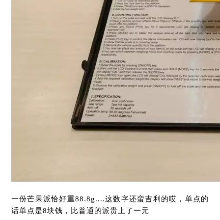
一份芒果派恰好重88.8g....这数字还蛮吉利的哎，单点的
话单点是8块钱，比普通的派贵上了一元