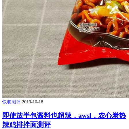
快餐测评
2019-10-18
即使放半包酱料也超辣，awsl，农心炭热
辣鸡排拌面测评