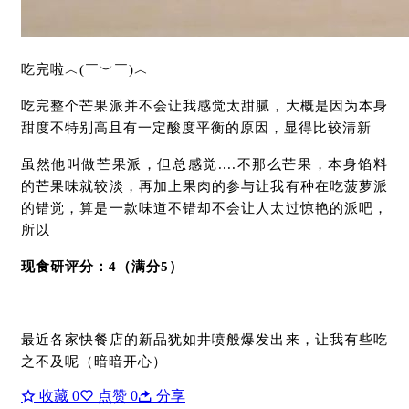
吃完啦︿(￣︶￣)︿
吃完整个芒果派并不会让我感觉太甜腻，大概是因为本身
甜度不特别高且有一定酸度平衡的原因，显得比较清新
虽然他叫做芒果派，但总感觉....不那么芒果，本身馅料
的芒果味就较淡，再加上果肉的参与让我有种在吃菠萝派
的错觉，算是一款味道不错却不会让人太过惊艳的派吧，
所以
现食研评分：4（满分5）
最近各家快餐店的新品犹如井喷般爆发出来，让我有些吃
之不及呢（暗暗开心）
收藏
0
点赞
0
分享