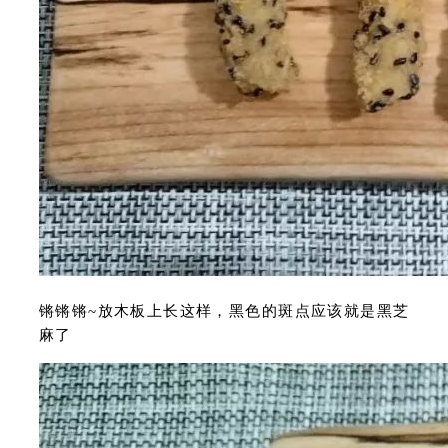
锵锵锵~放木板上长这样，黑色的斑点应该就是黑芝
麻了