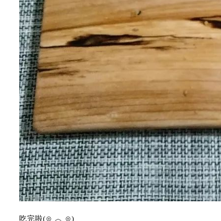
吃完啦(⊙ ︿ ⊙)