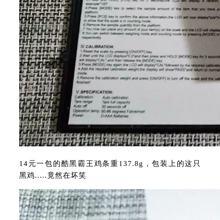
14元一包的酷黑霸王鸡条重137.8g，包装上的这只
黑鸡.....竟然在坏笑