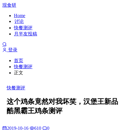
现食研
Home
讨论
快餐测评
月半友投稿
登录
首页
快餐测评
正文
快餐测评
这个鸡条竟然对我坏笑，汉堡王新品
酷黑霸王鸡条测评
2019-10-16
610
0