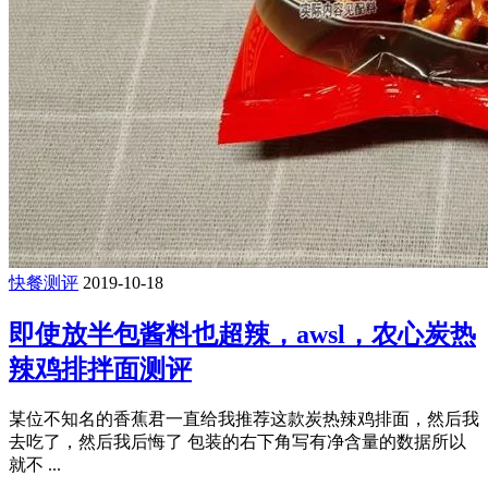
快餐测评
2019-10-18
即使放半包酱料也超辣，awsl，农心炭热
辣鸡排拌面测评
某位不知名的香蕉君一直给我推荐这款炭热辣鸡排面，然后我
去吃了，然后我后悔了 包装的右下角写有净含量的数据所以
就不 ...