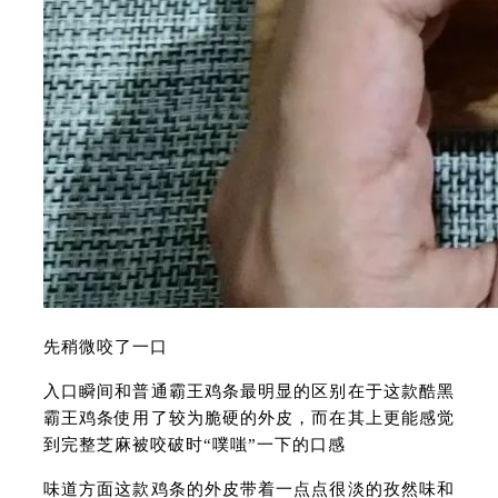
先稍微咬了一口
入口瞬间和普通霸王鸡条最明显的区别在于这款酷黑
霸王鸡条使用了较为脆硬的外皮，而在其上更能感觉
到完整芝麻被咬破时“噗嗤”一下的口感
味道方面这款鸡条的外皮带着一点点很淡的孜然味和