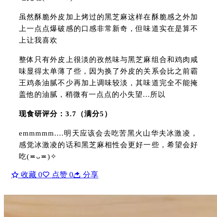
虽然酥脆外皮加上烤过的黑芝麻这样在酥脆感之外加
上一点点爆破感的口感非常新奇，但味道实在是算不
上让我喜欢
整体只有外皮上很淡的孜然味与黑芝麻组合和鸡肉咸
味显得太单薄了些，因为换了外皮的关系会比之前霸
王鸡条油腻不少再加上调味较淡，其味道完全不能掩
盖他的油腻，稍微有一点点的小失望...所以
现食研评分：3.7（满分5）
emmmmm....明天应该会去吃苦黑火山华夫冰激凌，
感觉冰激凌的话和黑芝麻相性会更好一些，希望会好
吃(≖ᴗ≖)✧
收藏
0
点赞
0
分享