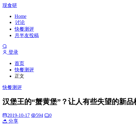
现食研
Home
讨论
快餐测评
月半友投稿
登录
首页
快餐测评
正文
快餐测评
汉堡王的“蟹黄堡”？让人有些失望的新品
2019-10-17
594
0
分享