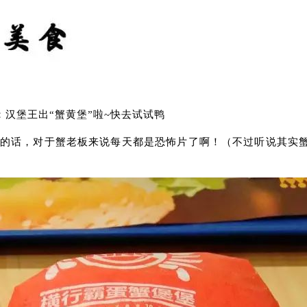
汉堡王出“蟹黄堡”啦~快去试试鸭
蟹肉的话，对于蟹老板来说每天都是恐怖片了啊！（不过听说其