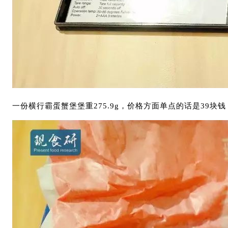
一份横行霸蛋蟹堡堡重275.9g，价格方面单点的话是39块