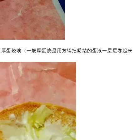
西叫厚蛋烧唉（一般厚蛋烧是用方锅把凝结的蛋液一层层卷起来