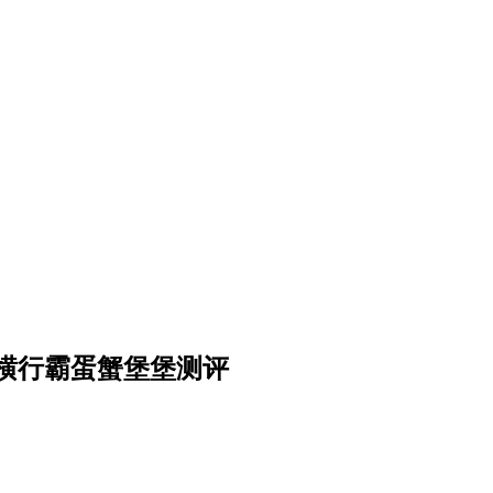
横行霸蛋蟹堡堡测评