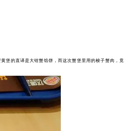
实蟹黄堡的直译是大钳蟹馅饼，而这次蟹堡里用的梭子蟹肉，竟