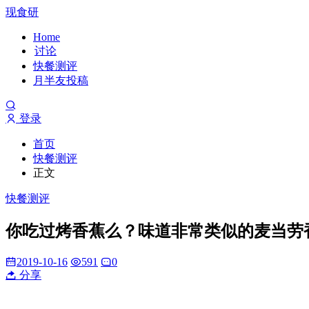
现食研
Home
讨论
快餐测评
月半友投稿
登录
首页
快餐测评
正文
快餐测评
你吃过烤香蕉么？味道非常类似的麦当劳
2019-10-16
591
0
分享