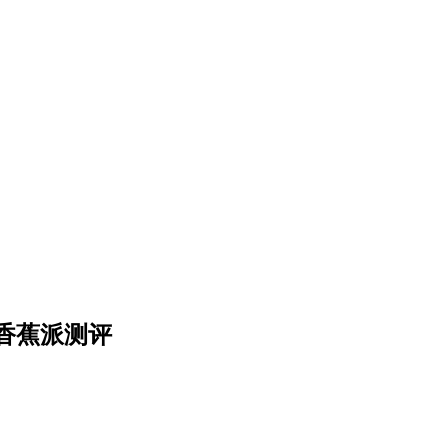
香蕉派测评