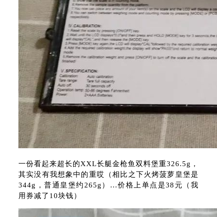
一份看起来超长的XXL长艇金枪鱼双料堡重326.5g，
其实没有我想象中的重哎（相比之下火烤菠萝皇堡是
344g，普通皇堡约265g）…价格上单点是38元（我
用券减了10块钱）