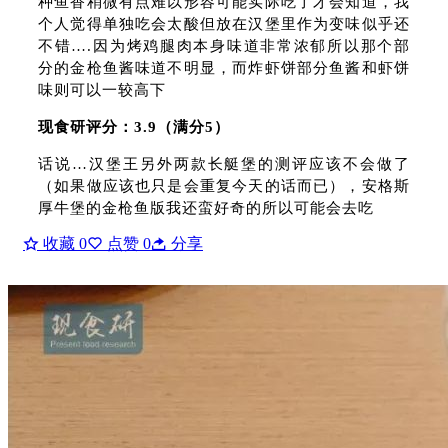
种鱼香稍微有点难以形容可能实际吃了才会知道，我
个人觉得单独吃会太酸但放在汉堡里作为变味似乎还
不错….因为烤鸡腿肉本身味道非常浓郁所以那个部
分的金枪鱼酱味道不明显，而炸虾饼部分鱼酱和虾饼
味则可以一较高下
现食研评分：3.9（满分5）
话说…汉堡王另外两款长艇堡的测评应该不会做了
（如果做应该也只是会重复今天的话而已），安格斯
厚牛堡的金枪鱼版我还蛮好奇的所以可能会去吃
收藏
0
点赞
0
分享