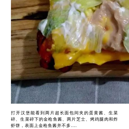
打开汉堡能看到两片超长面包间夹的蛋黄酱、生菜
碎、生菜碎下的金枪鱼酱、两片芝士、烤鸡腿肉和炸
虾饼，表面上金枪鱼酱并不多….