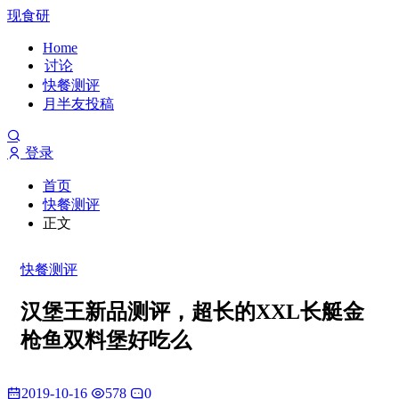
现食研
Home
讨论
快餐测评
月半友投稿
登录
首页
快餐测评
正文
快餐测评
汉堡王新品测评，超长的XXL长艇金
枪鱼双料堡好吃么
2019-10-16
578
0