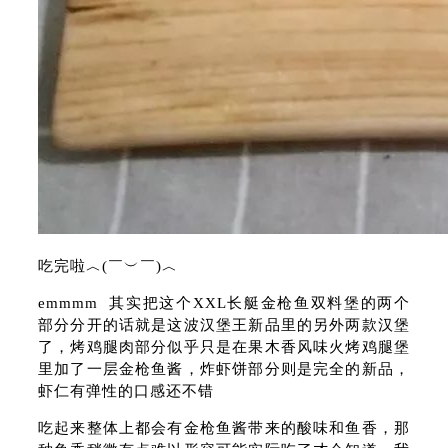
吃完啦︿(￣︶￣)︿
emmmm 其实把这个XXL长艇金枪鱼双料堡的两个
部分分开的话就是这波汉堡王新品里的另外两款汉堡
了，烤鸡腿肉部分似乎只是在果木香风味火烤鸡腿堡
里加了一层金枪鱼酱，炸虾饼部分则是完全的新品，
虾仁有弹性的口感还不错
吃起来整体上都会有金枪鱼酱带来的酸味和鱼香，那