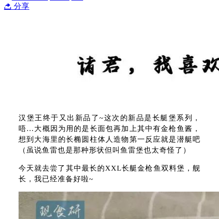
分享
汉堡王终于又出新品了~这次的新品是长艇堡系列，
唔…大概因为用的是长面包再加上其中有金枪鱼酱，
想到大海里的长椭圆柱体人造物第一反应就是潜艇吧
（虽说鱼雷也是那种形状但叫鱼雷堡也太奇怪了）
今天就去尝了其中最长的XXL长艇金枪鱼双料堡，舰
长，我已经准备好啦~