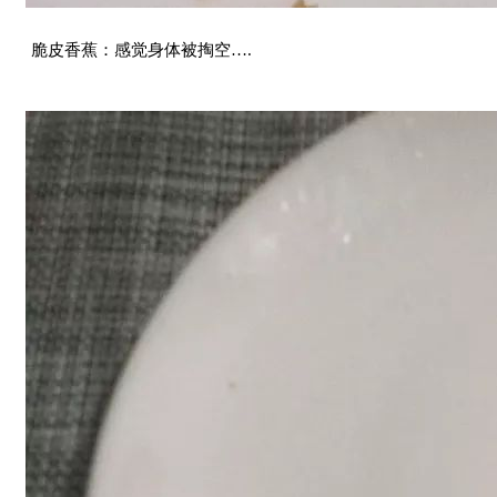
脆皮香蕉：感觉身体被掏空….