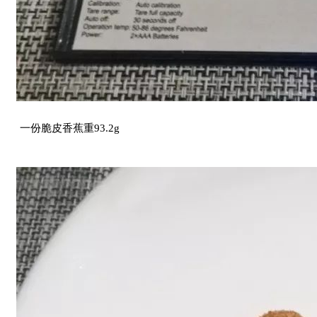
一份脆皮香蕉重93.2g