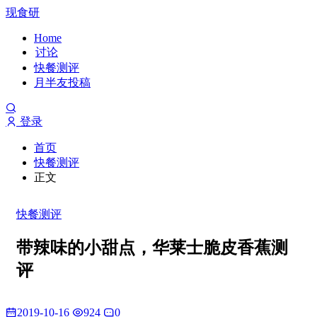
现食研
Home
讨论
快餐测评
月半友投稿
登录
首页
快餐测评
正文
快餐测评
带辣味的小甜点，华莱士脆皮香蕉测
评
2019-10-16
924
0