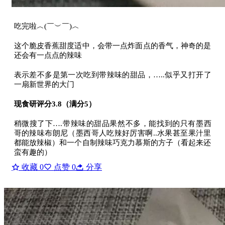
吃完啦︿(￣︶￣)︿
这个脆皮香蕉甜度适中，会带一点炸面点的香气，神奇的是
还会有一点点的辣味
表示差不多是第一次吃到带辣味的甜品，…..似乎又打开了
一扇新世界的大门
现食研评分3.8（满分5）
稍微搜了下….带辣味的甜品果然不多，能找到的只有墨西
哥的辣味布朗尼（墨西哥人吃辣好厉害啊..水果甚至果汁里
都能放辣椒）和一个自制辣味巧克力慕斯的方子（看起来还
蛮有趣的）
收藏
0
点赞
0
分享