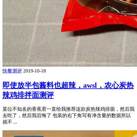
快餐测评
2019-10-18
即使放半包酱料也超辣，awsl，农心炭热
辣鸡排拌面测评
某位不知名的香蕉君一直给我推荐这款炭热辣鸡排面，然后我
去吃了，然后我后悔了 包装的右下角写有净含量的数据所以
就不 ...