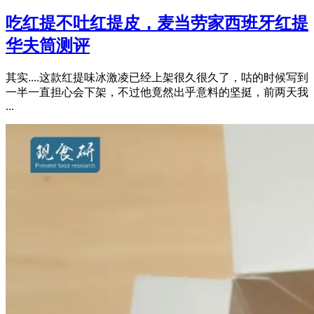
吃红提不吐红提皮，麦当劳家西班牙红提
华夫筒测评
其实....这款红提味冰激凌已经上架很久很久了，咕的时候写到
一半一直担心会下架，不过他竟然出乎意料的坚挺，前两天我
...