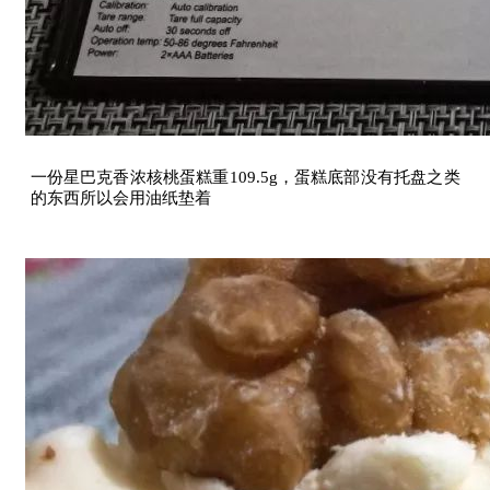
一份星巴克香浓核桃蛋糕重109.5g，蛋糕底部没有托盘之类
的东西所以会用油纸垫着