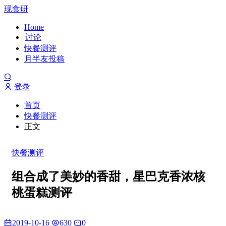
现食研
Home
讨论
快餐测评
月半友投稿
登录
首页
快餐测评
正文
快餐测评
组合成了美妙的香甜，星巴克香浓核
桃蛋糕测评
2019-10-16
630
0