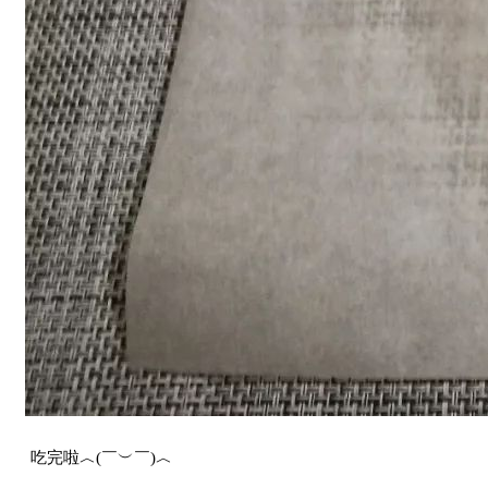
吃完啦︿(￣︶￣)︿