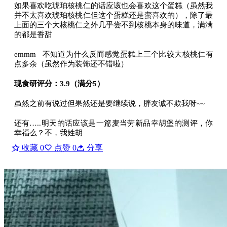
如果喜欢吃琥珀核桃仁的话应该也会喜欢这个蛋糕（虽然我
并不太喜欢琥珀核桃仁但这个蛋糕还是蛮喜欢的），除了最
上面的三个大核桃仁之外几乎尝不到核桃本身的味道，满满
的都是香甜
emmm 不知道为什么反而感觉蛋糕上三个比较大核桃仁有
点多余（虽然作为装饰还不错啦）
现食研评分：3.9（满分5）
虽然之前有说过但果然还是要继续说，胖友诚不欺我呀~~
还有…..明天的话应该是一篇麦当劳新品幸胡堡的测评，你
幸福么？不，我姓胡
收藏
0
点赞
0
分享