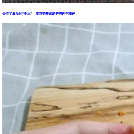
去吃了最后的“粥王”，麦当劳酸菜脆笋鸡肉粥测评