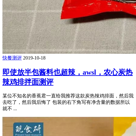
快餐测评
2019-10-18
即使放半包酱料也超辣，awsl，农心炭热
辣鸡排拌面测评
某位不知名的香蕉君一直给我推荐这款炭热辣鸡排面，然后我
去吃了，然后我后悔了 包装的右下角写有净含量的数据所以
就不 ...