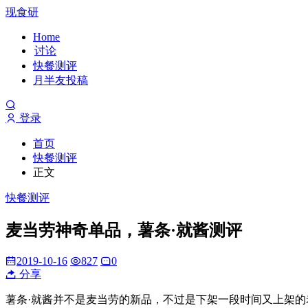
现食研
Home
讨论
快餐测评
月半友投稿
登录
首页
快餐测评
正文
快餐测评
麦当劳神奇单品，薯条·就酱测评
2019-10-16
827
0
分享
薯条·就酱并不是麦当劳的新品，不过是下架一段时间又上架的