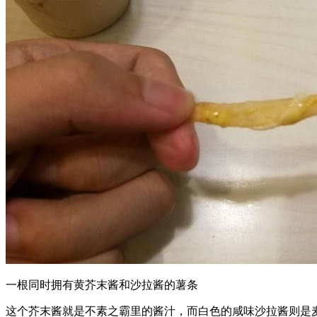
一根同时拥有黄芥末酱和沙拉酱的薯条
这个芥末酱就是不素之霸里的酱汁，而白色的咸味沙拉酱则是