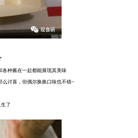
了
和各种酱在一起都能展现其美味
那么讨喜，但偶尔换换口味也不错~
人生了