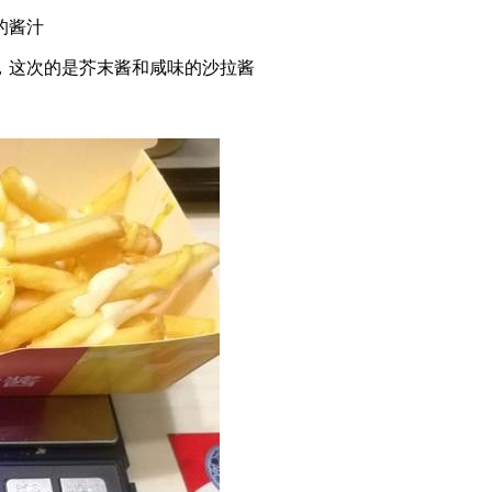
的酱汁
，这次的是芥末酱和咸味的沙拉酱