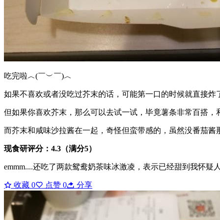
吃完啦︿(￣︶￣)︿
如果不喜欢或者没吃过芥末的话，可能第一口的时候就直接炸
但如果你喜欢芥末，那么可以去试一试，毕竟薯条非常百搭，
而芥末和咸味沙拉酱在一起，奇怪但蛮带感的，虽然没番茄酱
现食研评分：4.3（满分5）
emmm....还吃了两款鸳鸯奶茶味冰激凌，表示已经甜到我怀疑
收藏
0
点赞
0
分享