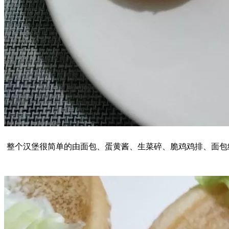
整个汉堡很简单的由面包、蛋黄酱、生菜碎、脆鸡鸡排、面包