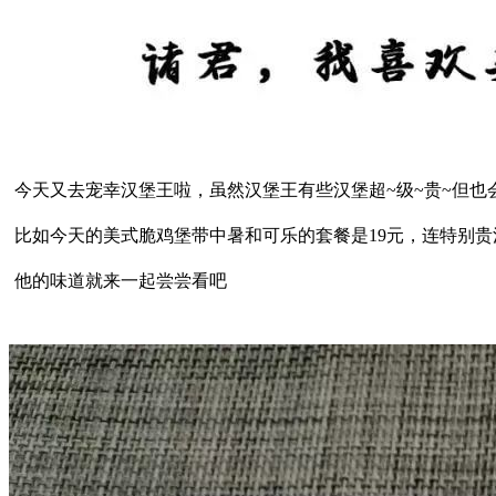
今天又去宠幸汉堡王啦，虽然汉堡王有些汉堡超~级~贵~但也
比如今天的美式脆鸡堡带中暑和可乐的套餐是19元，连特别
他的味道就来一起尝尝看吧