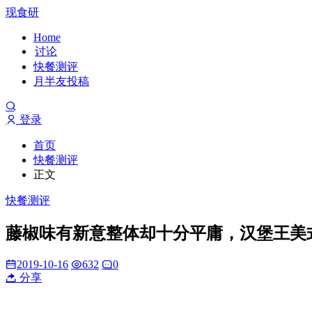
现食研
Home
讨论
快餐测评
月半友投稿
登录
首页
快餐测评
正文
快餐测评
藤椒味有新意整体却十分平庸，汉堡王美
2019-10-16
632
0
分享