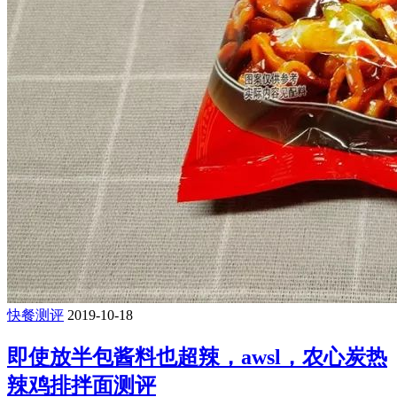
快餐测评
2019-10-18
即使放半包酱料也超辣，awsl，农心炭热
辣鸡排拌面测评