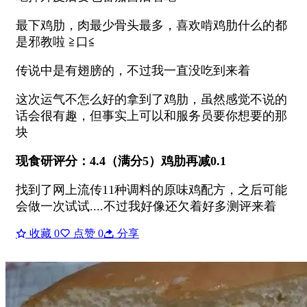
最下鸡肋，肉最少骨头最多，喜欢啃鸡肋什么的都
是邪教啦 ≧口≦
传说中是有翅膀的，不过我一直没吃到来着
这次运气不怎么好的拿到了鸡肋，虽然感觉不说的
话会很有趣，但事实上可以和服务员要你想要的那
块
现食研评分：4.4（满分5）鸡肋再减0.1
找到了网上流传11种调料的原味鸡配方，之后可能
会做一次试试....不过我好像还欠着好多测评来着
收藏
0
点赞
0
分享