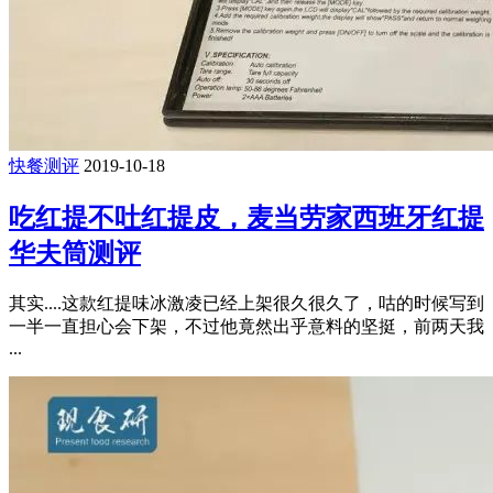
快餐测评
2019-10-18
吃红提不吐红提皮，麦当劳家西班牙红提
华夫筒测评
其实....这款红提味冰激凌已经上架很久很久了，咕的时候写到
一半一直担心会下架，不过他竟然出乎意料的坚挺，前两天我
...