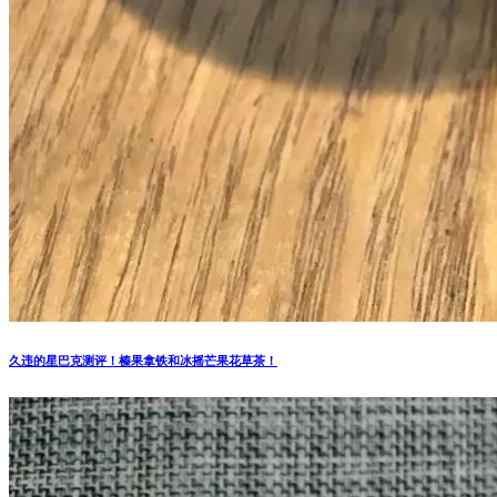
久违的星巴克测评！榛果拿铁和冰摇芒果花草茶！