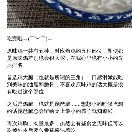
吃完啦︿(￣︶￣)︿
原味鸡一共有五种，对应着鸡的五种部位，即使都
是原味鸡差别也会很大呢，在我心里也有小小的先
后排名
首选鸡大腿（也就是所谓的三角），口感滑嫩能吃
到美味的油脂和脆骨，不喜欢原味鸡的话大概是没
有吃过这个部位
之后是鸡腿，也就是琵琶腿.......想想小的时候吃鸡
的话琵琶腿总会留给桌上最小的孩子就知道啦
再次鸡胸，肉量最多，虽然会有些食之无味但可以
吃掉外皮后要包番茄酱沾着吃