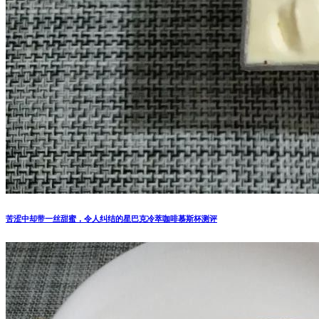
苦涩中却带一丝甜蜜，令人纠结的星巴克冷萃咖啡慕斯杯测评