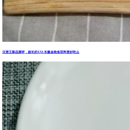
汉堡王新品测评，超长的XXL长艇金枪鱼双料堡好吃么