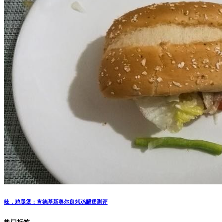
辣，鸡腿堡：肯德基新奥尔良烤鸡腿堡测评