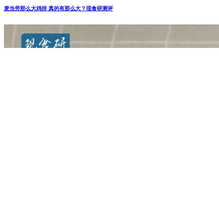
吃红提不吐红提皮，麦当劳家西班牙红提
华夫筒测评
其实....这款红提味冰激凌已经上架很久很久了，咕的时候写到
一半一直担心会下架，不过他竟然出乎意料的坚挺，前两天我
...
快餐测评
2019-10-17
牛魔王不要面子的嘛！汉堡王新品霸道牛
魔王测评
汉堡王前段时间出了款叫做霸道牛魔王的新品，嗯...你没听
错，是叫霸道牛魔王，而且他不仅叫霸道牛魔王，甚至还是牛
肉条 ...
暂无评论
要发表评论，您必须先
登录