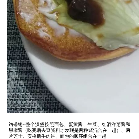
锵锵锵~整个汉堡按照面包、蛋黄酱、生菜、红酒洋葱酱和
黑椒酱（吃完后去查资料才发现是两种酱混合在一起）、两
片芝士、安格斯牛肉饼、面包的顺序组合在一起