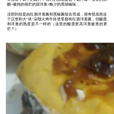
醋+被炖的很烂的甜洋葱+略少的黑胡椒味，
没想到却是由红酒洋葱酱和黑椒酱组合而成，很奇怪虽然这
个汉堡和大“块”朵颐火烤牛排堡里都有红酒洋葱酱，但酸度
和洋葱的熟度是不一样的（这里的酸度更高洋葱被煮的更
烂？）