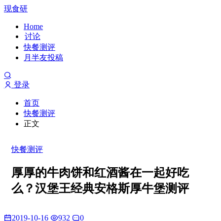
现食研
Home
讨论
快餐测评
月半友投稿
登录
首页
快餐测评
正文
快餐测评
厚厚的牛肉饼和红酒酱在一起好吃
么？汉堡王经典安格斯厚牛堡测评
2019-10-16
932
0