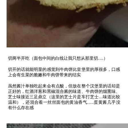
切两半开吃（面包中间的白线让我只想从那里切….）
切开的话就能明显的感觉到牛肉饼比皇堡里的厚很多，口感
上会有生菜的脆嫩和牛肉饼带来的结实
虽然酱汁单独吃起来会有点酸，但放在整个汉堡里的话却是
正好的，红酒洋葱和黑椒混合酱的味道、牛肉饼的烟熏味、
芝士味接近三足鼎立（这里的芝士片是车打芝士…味道比较
温和），还混合着一丝丝面包的黄油香气…..蛋黄酱几乎没
有什么存在感