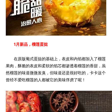
1月新品，榴莲蛋挞
在原版葡式蛋挞的基础上，表皮和内馅都加入了榴莲
果肉，酥脆的表皮和柔软的馅芯都渗透着榴莲的香甜，虽
然榴莲的味道微微发臭，但味道还是很好吃的，卡卡这个
曾经不爱吃榴莲的人都被它的美味俘虏了呢！