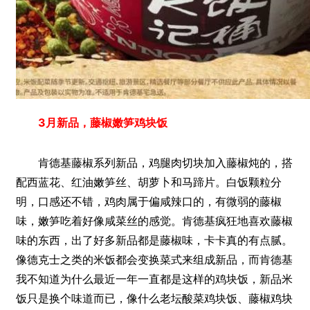
3月新品，藤椒嫩笋鸡块饭
肯德基藤椒系列新品，鸡腿肉切块加入藤椒炖的，搭
配西蓝花、红油嫩笋丝、胡萝卜和马蹄片。白饭颗粒分
明，口感还不错，鸡肉属于偏咸辣口的，有微弱的藤椒
味，嫩笋吃着好像咸菜丝的感觉。肯德基疯狂地喜欢藤椒
味的东西，出了好多新品都是藤椒味，卡卡真的有点腻。
像德克士之类的米饭都会变换菜式来组成新品，而肯德基
我不知道为什么最近一年一直都是这样的鸡块饭，新品米
饭只是换个味道而已，像什么老坛酸菜鸡块饭、藤椒鸡块