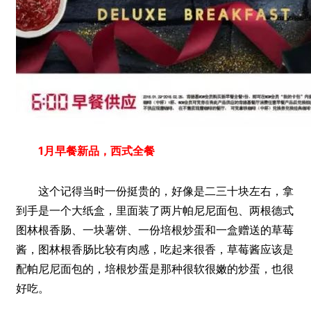
1月早餐新品，西式全餐
这个记得当时一份挺贵的，好像是二三十块左右，拿
到手是一个大纸盒，里面装了两片帕尼尼面包、两根德式
图林根香肠、一块薯饼、一份培根炒蛋和一盒赠送的草莓
酱，图林根香肠比较有肉感，吃起来很香，草莓酱应该是
配帕尼尼面包的，培根炒蛋是那种很软很嫩的炒蛋，也很
好吃。