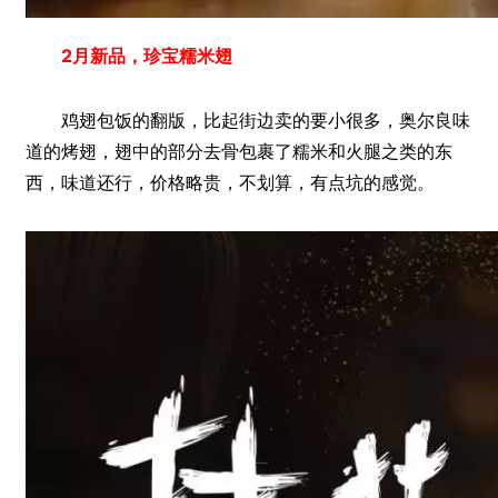
2月新品，珍宝糯米翅
鸡翅包饭的翻版，比起街边卖的要小很多，奥尔良味
道的烤翅，翅中的部分去骨包裹了糯米和火腿之类的东
西，味道还行，价格略贵，不划算，有点坑的感觉。