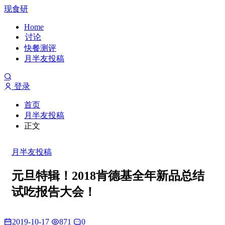
现食研
Home
讨论
快餐测评
月半友投稿
登录
首页
月半友投稿
正文
月半友投稿
元旦特辑！2018肯德基全年新品总结
试吃报告大会！
2019-10-17
871
0