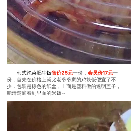
韩式泡菜肥牛饭
售价25元
一份，
会员价17元
一
份，首先在价格上就比老爷爷家的鸡块饭便宜了不
少，包装是棕色的纸盒，上面是塑料做的透明盖子，
能清楚滴看到里面的米饭～