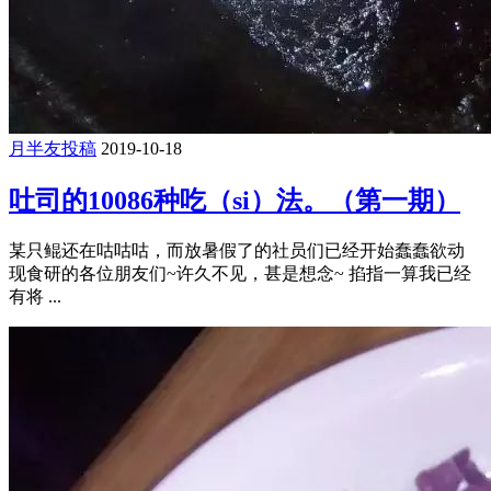
月半友投稿
2019-10-18
吐司的10086种吃（si）法。（第一期）
某只鲲还在咕咕咕，而放暑假了的社员们已经开始蠢蠢欲动
现食研的各位朋友们~许久不见，甚是想念~ 掐指一算我已经
有将 ...