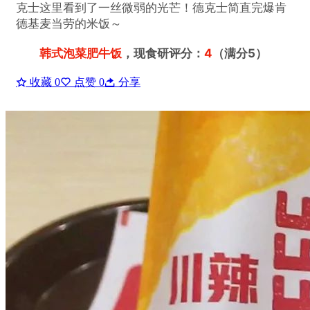
克士这里看到了一丝微弱的光芒！德克士简直完爆肯
德基麦当劳的米饭～
韩式泡菜肥牛饭
，现食研评分：
4
（满分5）
收藏
0
点赞
0
分享