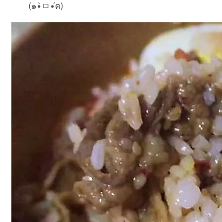
(๑•̀ㅁ•́ฅ)