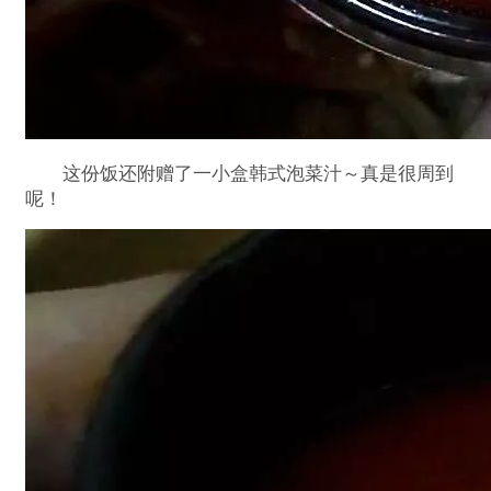
这份饭还附赠了一小盒韩式泡菜汁～真是很周到
呢！