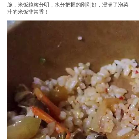
脆，米饭粒粒分明，水分把握的刚刚好，浸满了泡菜
汁的米饭非常香！