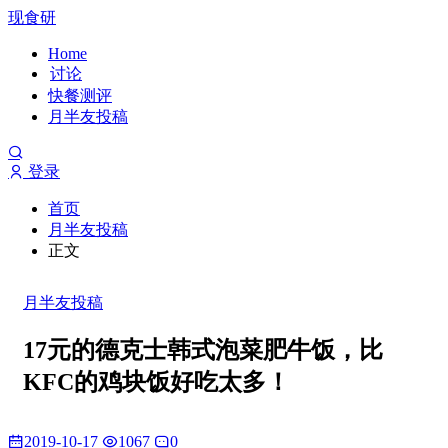
现食研
Home
讨论
快餐测评
月半友投稿
登录
首页
月半友投稿
正文
月半友投稿
17元的德克士韩式泡菜肥牛饭，比
KFC的鸡块饭好吃太多！
2019-10-17
1067
0