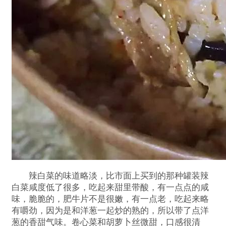
辣白菜的味道略淡，比市面上买到的那种罐装辣
白菜咸度低了很多，吃起来甜里带酸，有一点点的咸
味，脆脆的，肥牛片不是很嫩，有一点老，吃起来略
有嚼劲，因为是和洋葱一起炒的熟的，所以带了点洋
葱的香甜气味。卷心菜和胡萝卜丝微甜，口感很清