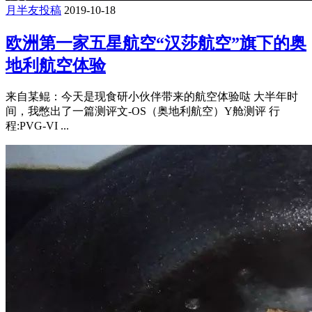
月半友投稿
2019-10-18
欧洲第一家五星航空“汉莎航空”旗下的奥
地利航空体验
来自某鲲：今天是现食研小伙伴带来的航空体验哒 大半年时
间，我憋出了一篇测评文-OS（奥地利航空）Y舱测评 行
程:PVG-VI ...