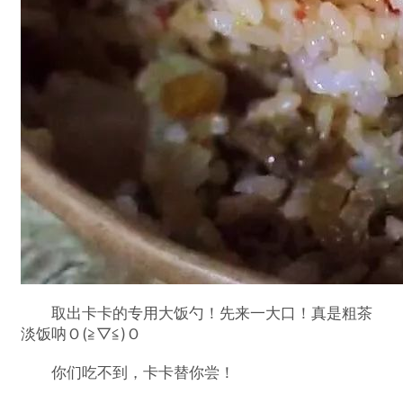
取出卡卡的专用大饭勺！先来一大口！真是粗茶
淡饭呐Ｏ(≧▽≦)Ｏ
你们吃不到，卡卡替你尝！