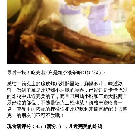
最后一块！吃完啦~真是粗茶淡饭呐Ｏ(≧▽≦)Ｏ
总结：德克士的脆皮炸鸡外酥里嫩，鲜嫩多汁，味道浓
郁，做到了虽是炸鸡却不油腻的境界，已经是是卡卡吃过
的炸鸡中几近完美的了，而且只用鸡小腿和三角大腿两个
最好吃的部位，不愧是德克士招牌菜！价格来说略贵一
点，套餐里面搭配的柠檬饮和炸鸡吃起来简直绝配！去德
克士的朋友们不可不尝哦！
现食研评分：4.5（满分5），几近完美的炸鸡