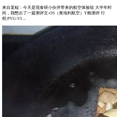
来自某鲲：今天是现食研小伙伴带来的航空体验哒 大半年时
间，我憋出了一篇测评文-OS（奥地利航空）Y舱测评 行
程:PVG-VI ...