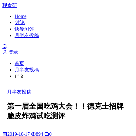
现食研
Home
讨论
快餐测评
月半友投稿
登录
首页
月半友投稿
正文
月半友投稿
第一届全国吃鸡大会！！德克士招牌
脆皮炸鸡试吃测评
2019-10-17
894
0