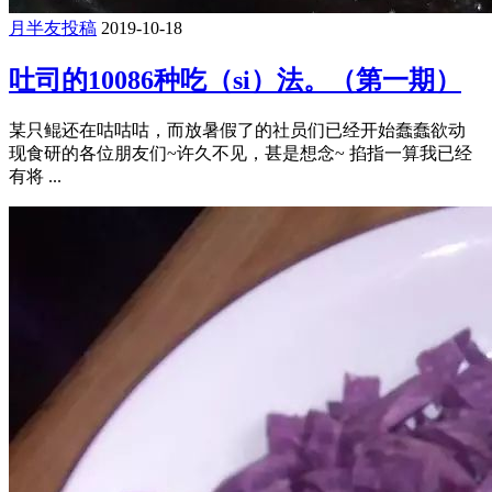
月半友投稿
2019-10-18
吐司的10086种吃（si）法。（第一期）
某只鲲还在咕咕咕，而放暑假了的社员们已经开始蠢蠢欲动
现食研的各位朋友们~许久不见，甚是想念~ 掐指一算我已经
有将 ...