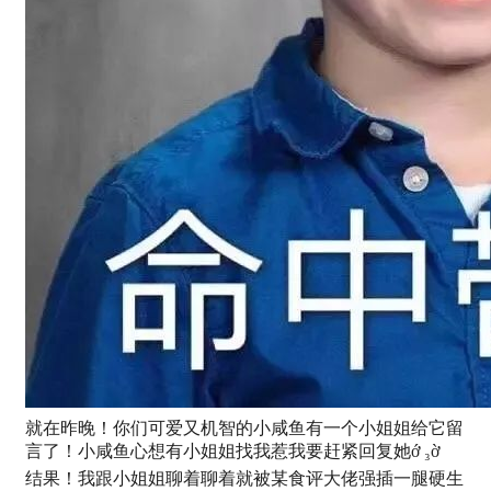
就在昨晚！你们可爱又机智的小咸鱼有一个小姐姐给它留
言了！小咸鱼心想有小姐姐找我惹我要赶紧回复她ớ ₃ờ
结果！我跟小姐姐聊着聊着就被某食评大佬强插一腿硬生