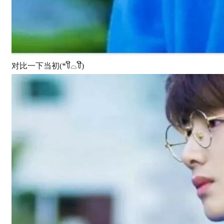
对比一下当初(*꒦ິ⌓꒦ີ)