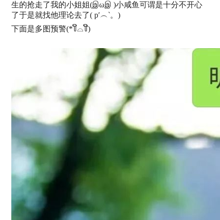
生的抢走了我的小姐姐(இωஇ )小咸鱼可谓是十分不开心
了于是就找他理论去了( p′︵‵。)
下面是多图预警(*꒦ິ⌓꒦ີ)