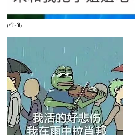
(*꒦ິ⌓꒦ີ)