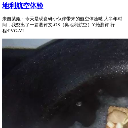
地利航空体验
来自某鲲：今天是现食研小伙伴带来的航空体验哒 大半年时
间，我憋出了一篇测评文-OS（奥地利航空）Y舱测评 行
程:PVG-VI ...