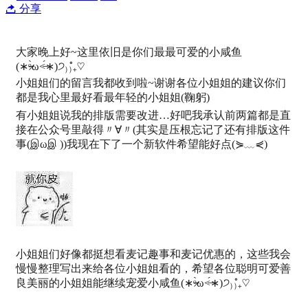
分享
大家晚上好~这里依旧是你们最最可爱的小咸鱼
(∗ᵒ̶̶̷̀ω˂̶́∗)੭₎₎̊₊♡
小姐姐们的留言我都收到啦~谢谢各位小姐姐的建议你们
都是我心里最好看最年轻的小姐姐(鞠躬)
有小姐姐说我的排版需要改进…好吧我承认前两篇都是直
接在公众号里敲得〃∀〃(其实是压根忘记了还有排版这件
事(இωஇ ))我现在下了一个新软件希望能好点(⋟﹏⋞)
小姐姐们好像都挺想看麦记趣事和麦记优惠的，这些我会
慢慢整理写出来给各位小姐姐看的，希望各位聪明可爱善
良美丽的小姐姐能继续宠爱小咸鱼(∗ᵒ̶̶̷̀ω˂̶́∗)੭₎₎̊₊♡