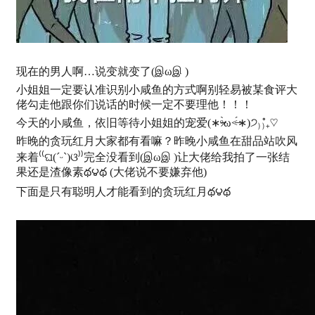
现在的男人啊…说变就变了(இωஇ )
小姐姐一定要认准识别小咸鱼的方式啊别轻易被某食评大
佬勾走他跟你们说话的时候一定不要理他！！！
今天的小咸鱼，依旧等待小姐姐的宠爱(∗ᵒ̶̶̷̀ω˂̶́∗)੭₎₎̊₊♡
昨晚的贪玩红月大家都有看嘛？昨晚小咸鱼在甜品站吹风
来着⁽⁽ଘ(ˊᵕˋ)ଓ⁾⁾完全没看到(இωஇ )让大佬给我拍了一张结
果还是渣像素థ౪థ (大佬说不要嫌弃他)
下面是只有聪明人才能看到的贪玩红月థ౪థ