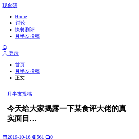
现食研
Home
讨论
快餐测评
月半友投稿
登录
首页
月半友投稿
正文
月半友投稿
今天给大家揭露一下某食评大佬的真
实面目…
2019-10-16
561
0