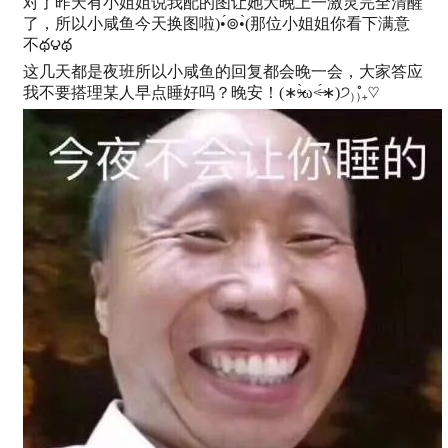
对了昨天有小姐姐说我配的图让她大晚上一激灵完全清醒
了，所以小咸鱼今天换图啦)•́⊚•̀(那位小姐姐你看下满意
不థ౪థ
这几天都是夜班所以小咸鱼的回复都会晚一会，大家答应
我不要搭理某人早点睡好吗？晚安！(∗ᵒ̶̶̷̀ω˂̶́∗)੭₎₎̊₊♡