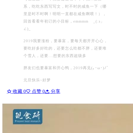
系，吃吃东西写写文，时不时的咸鱼一下（哪
里是时不时啊！明明一直都在咸鱼啊喂！），
回首看看年初订的小目标，emmmm _(:з」
∠)_
2019我要涨粉，要暴富，要每天都开开心心，
要吃好多好吃的，还要怎么吃都不胖，还要堆
个雪人，还要....想要的东西超级多
胖友们也要暴富和开心鸭，2019再见(｡･ω･)ﾉﾞ
元旦快乐~好梦
收藏
0
点赞
0
分享