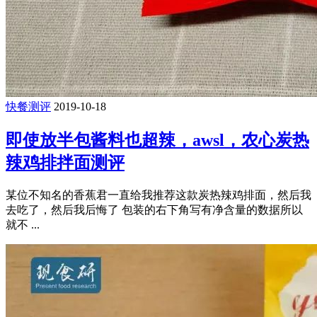
快餐测评
2019-10-18
即使放半包酱料也超辣，awsl，农心炭热
辣鸡排拌面测评
某位不知名的香蕉君一直给我推荐这款炭热辣鸡排面，然后我
去吃了，然后我后悔了 包装的右下角写有净含量的数据所以
就不 ...