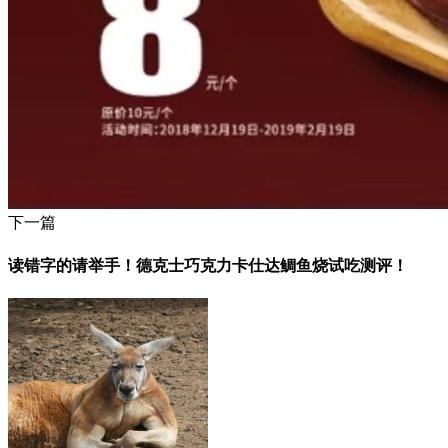
下一篇
读错字的请举手！德克士巧克力卡仕达鲷鱼烧试吃测评！