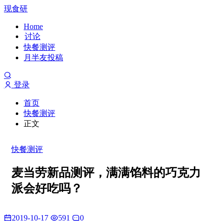
现食研
Home
讨论
快餐测评
月半友投稿
登录
首页
快餐测评
正文
快餐测评
麦当劳新品测评，满满馅料的巧克力
派会好吃吗？
2019-10-17
591
0