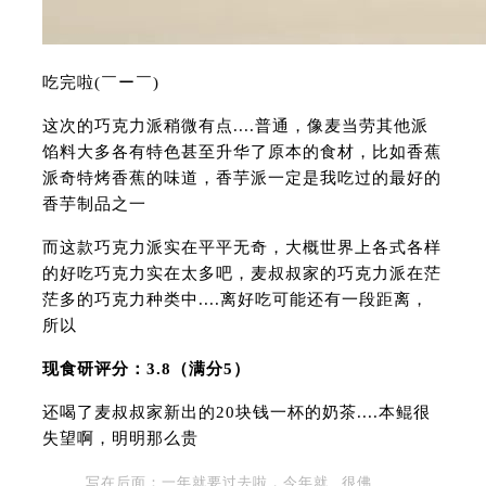
吃完啦(￣ー￣)
这次的巧克力派稍微有点....普通，像麦当劳其他派
馅料大多各有特色甚至升华了原本的食材，比如香蕉
派奇特烤香蕉的味道，香芋派一定是我吃过的最好的
香芋制品之一
而这款巧克力派实在平平无奇，大概世界上各式各样
的好吃巧克力实在太多吧，麦叔叔家的巧克力派在茫
茫多的巧克力种类中....离好吃可能还有一段距离，
所以
现食研评分：3.8（满分5）
还喝了麦叔叔家新出的20块钱一杯的奶茶....本鲲很
失望啊，明明那么贵
写在后面：一年就要过去啦，今年就...很佛