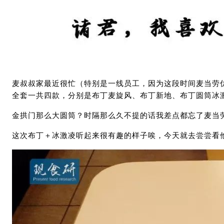
麦叔叔家最近很忙（特别是一线员工，因为这段时间麦当劳
全套一共四款，分别是布丁麦旋风、布丁新地、布丁圆筒冰
金拱门那么大圆筒？时隔那么久不提的话我差点都忘了麦当劳
这次布丁＋冰激凌听起来很有趣的样子唉，今天就去尝尝看