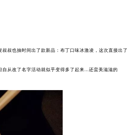
麦叔叔也抽时间出了款新品：布丁口味冰激凌，这次直接出了
自从改了名字活动就似乎变得多了起来...还蛮美滋滋的