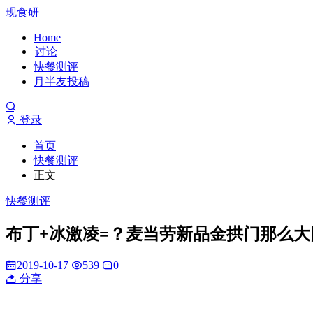
现食研
Home
讨论
快餐测评
月半友投稿
登录
首页
快餐测评
正文
快餐测评
布丁+冰激凌=？麦当劳新品金拱门那么大
2019-10-17
539
0
分享