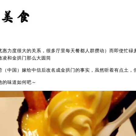
优惠力度很大的关系，很多厅里每天餐都人群攒动）而即使忙碌
激凌和金拱门那么大圆筒
（中国）嫁给中信后改名成金拱门的事实，虽然听着有点土，但
他的味道如何吧～