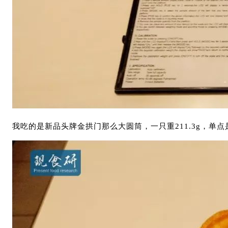
我吃的是新品头牌金拱门那么大圆筒，一只重211.3g，单点是