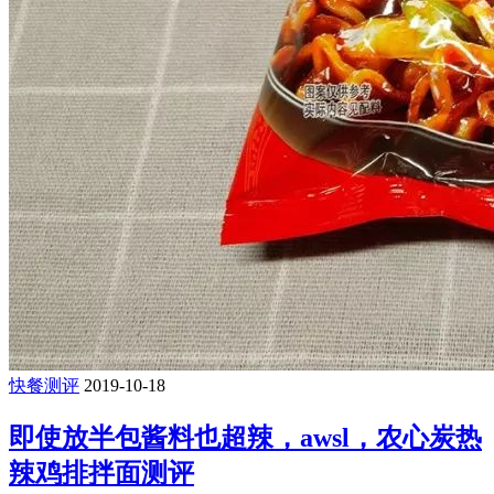
快餐测评
2019-10-18
即使放半包酱料也超辣，awsl，农心炭热
辣鸡排拌面测评