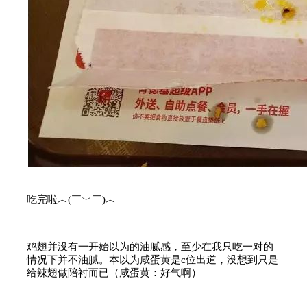
吃完啦︿(￣︶￣)︿
鸡翅并没有一开始以为的油腻感，至少在我只吃一对的
情况下并不油腻。本以为咸蛋黄是c位出道，没想到只是
给辣翅做陪衬而已（咸蛋黄：好气啊）