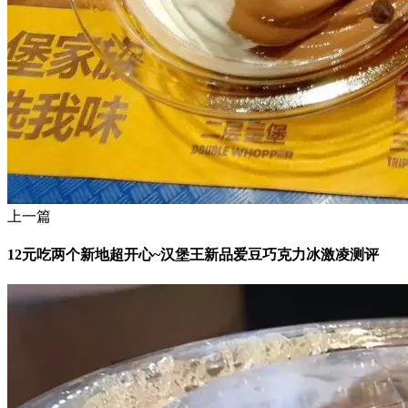
上一篇
12元吃两个新地超开心~汉堡王新品爱豆巧克力冰激凌测评