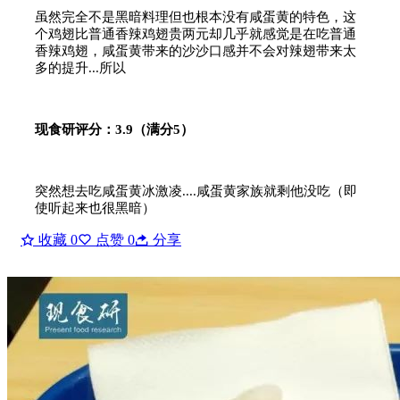
虽然完全不是黑暗料理但也根本没有咸蛋黄的特色，这
个鸡翅比普通香辣鸡翅贵两元却几乎就感觉是在吃普通
香辣鸡翅，咸蛋黄带来的沙沙口感并不会对辣翅带来太
多的提升...所以
现食研评分：3.9（满分5）
突然想去吃咸蛋黄冰激凌....咸蛋黄家族就剩他没吃（即
使听起来也很黑暗）
收藏
0
点赞
0
分享