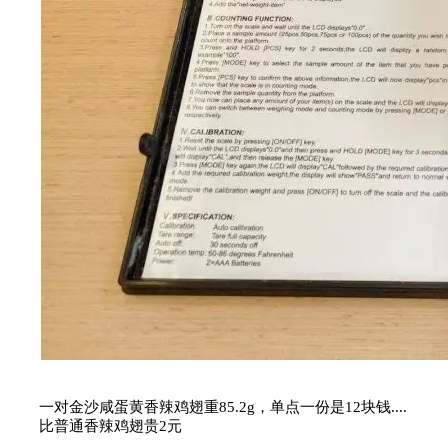
一对金沙咸蛋黄香辣鸡翅重85.2g，单点一份是12块钱....
比普通香辣鸡翅贵2元