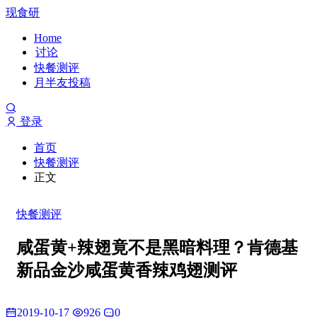
现食研
Home
讨论
快餐测评
月半友投稿
登录
首页
快餐测评
正文
快餐测评
咸蛋黄+辣翅竟不是黑暗料理？肯德基
新品金沙咸蛋黄香辣鸡翅测评
2019-10-17
926
0