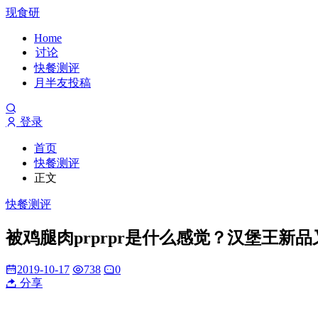
现食研
Home
讨论
快餐测评
月半友投稿
登录
首页
快餐测评
正文
快餐测评
被鸡腿肉prprpr是什么感觉？汉堡王新
2019-10-17
738
0
分享