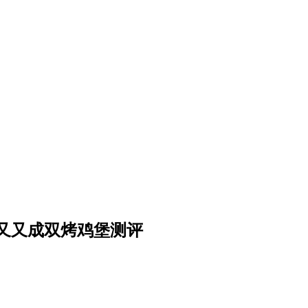
品又又成双烤鸡堡测评