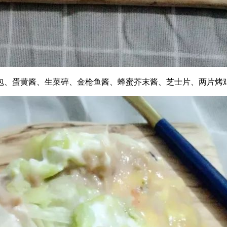
包、蛋黄酱、生菜碎、金枪鱼酱、蜂蜜芥末酱、芝士片、两片烤