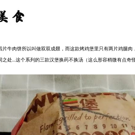
四片牛肉饼所以叫做双双成叕，而这款烤鸡堡里只有两片鸡腿肉
之处...这个系列的三款汉堡换药不换汤（这么形容稍微有点奇
~