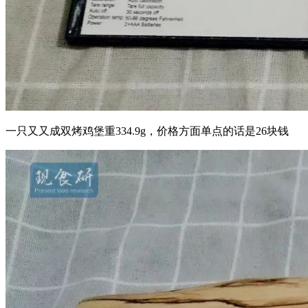
一只又又成双烤鸡堡重334.9g，价格方面单点的话是26块钱