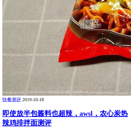
快餐测评
2019-10-18
即使放半包酱料也超辣，awsl，农心炭热
辣鸡排拌面测评