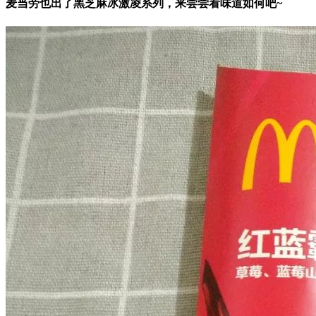
麦当劳也出了黑芝麻冰激凌系列，来尝尝看味道如何吧~