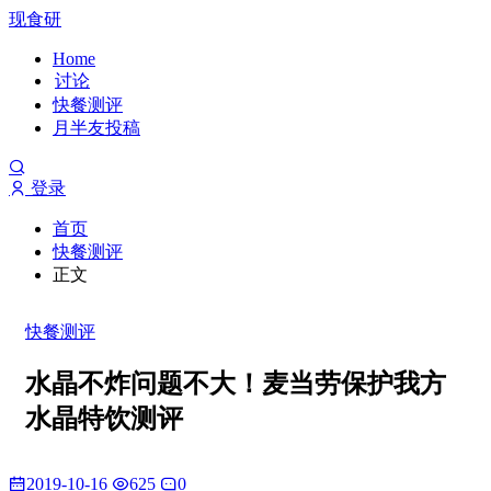
现食研
Home
讨论
快餐测评
月半友投稿
登录
首页
快餐测评
正文
快餐测评
水晶不炸问题不大！麦当劳保护我方
水晶特饮测评
2019-10-16
625
0