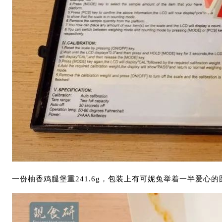
一份柚香鸡腿堡重241.6g，包装上有可妮兔举着一半爱心