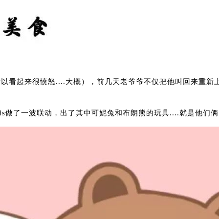
以看起来很愤怒....大概），前几天老爷爷不仅把他叫回来重新
ends做了一波联动，出了其中可妮兔和布朗熊的玩具....就是他们俩