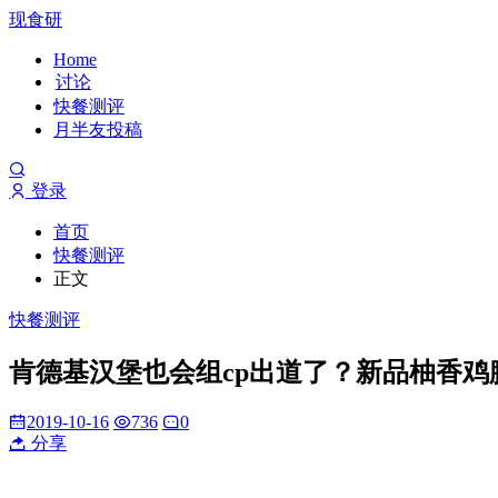
现食研
Home
讨论
快餐测评
月半友投稿
登录
首页
快餐测评
正文
快餐测评
肯德基汉堡也会组cp出道了？新品柚香鸡
2019-10-16
736
0
分享