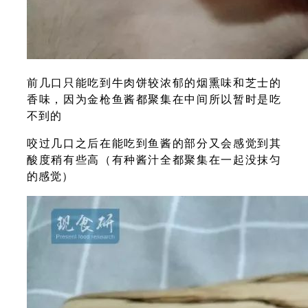
前几口只能吃到牛肉饼较浓郁的烟熏味和芝士的
香味，因为金枪鱼酱都聚集在中间所以暂时是吃
不到的
咬过几口之后在能吃到鱼酱的部分又会感觉到其
酸度稍有些高（有种酱汁全都聚集在一起没抹匀
的感觉）