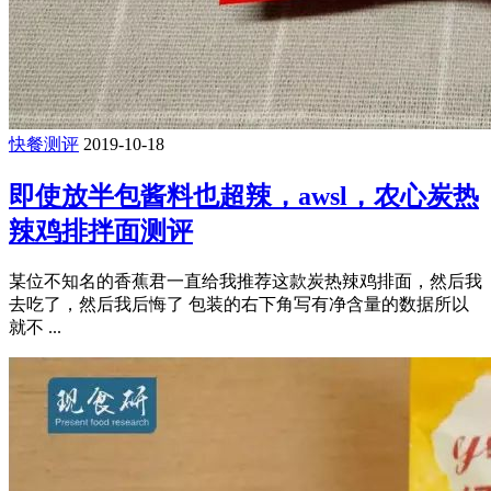
快餐测评
2019-10-18
即使放半包酱料也超辣，awsl，农心炭热
辣鸡排拌面测评
某位不知名的香蕉君一直给我推荐这款炭热辣鸡排面，然后我
去吃了，然后我后悔了 包装的右下角写有净含量的数据所以
就不 ...