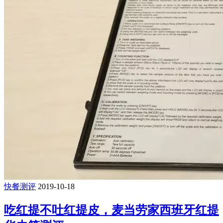
快餐测评
2019-10-18
吃红提不吐红提皮，麦当劳家西班牙红提