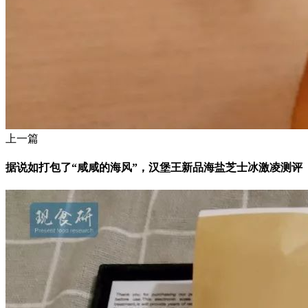
上一篇
据说如打包了“咸咸的海风”，汉堡王新品海盐芝士冰激凌测评