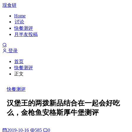
现食研
Home
讨论
快餐测评
月半友投稿
登录
首页
快餐测评
正文
快餐测评
汉堡王的两拨新品结合在一起会好吃
么，金枪鱼安格斯厚牛堡测评
2019-10-16
585
0