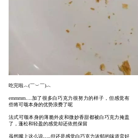
吃完啦︿(￣︶￣)︿
emmmm….加了很多白巧克力很努力的样子，但感觉有
些将可颂本身的优势浪费了呢
法式可颂本身的薄脆外皮和微妙香甜都被白巧克力掩盖
了，蓬松和轻盈的感觉却还依然保留
虽然嘴上这么说…..但还是感觉白巧克力浓郁的味道蛮好