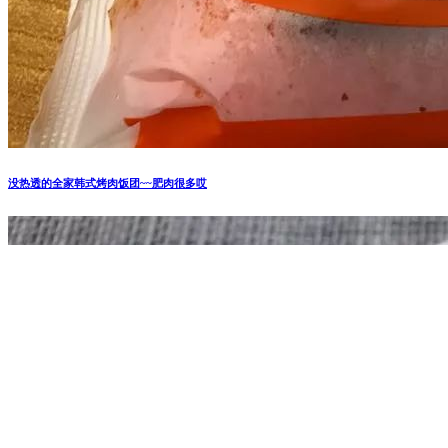
没热透的全家韩式烤肉饭团~~肥肉很多哎