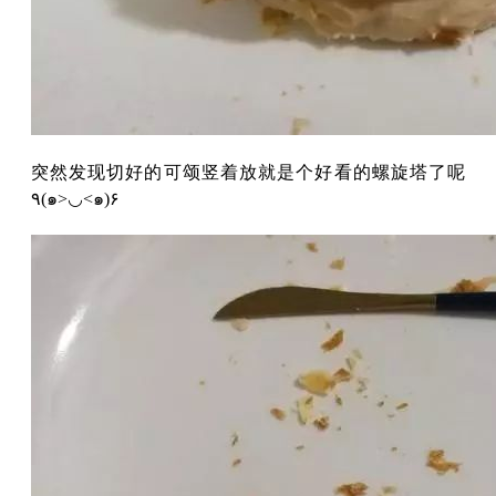
突然发现切好的可颂竖着放就是个好看的螺旋塔了呢
٩(๑>◡<๑)۶