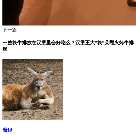
下一篇
一整块牛排放在汉堡里会好吃么？汉堡王大“块”朵颐火烤牛排
堡
灏鲲