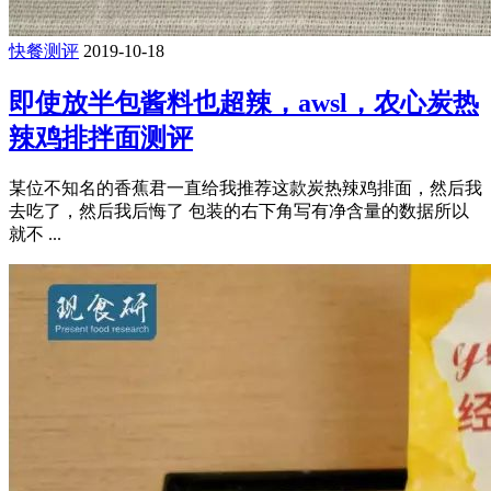
快餐测评
2019-10-18
即使放半包酱料也超辣，awsl，农心炭热
辣鸡排拌面测评
某位不知名的香蕉君一直给我推荐这款炭热辣鸡排面，然后我
去吃了，然后我后悔了 包装的右下角写有净含量的数据所以
就不 ...