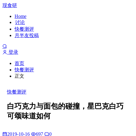
现食研
Home
讨论
快餐测评
月半友投稿
登录
首页
快餐测评
正文
快餐测评
白巧克力与面包的碰撞，星巴克白巧
可颂味道如何
2019-10-16
697
0