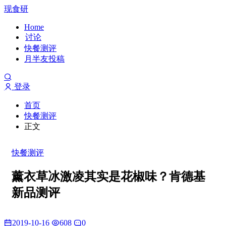
现食研
Home
讨论
快餐测评
月半友投稿
登录
首页
快餐测评
正文
快餐测评
薰衣草冰激凌其实是花椒味？肯德基
新品测评
2019-10-16
608
0