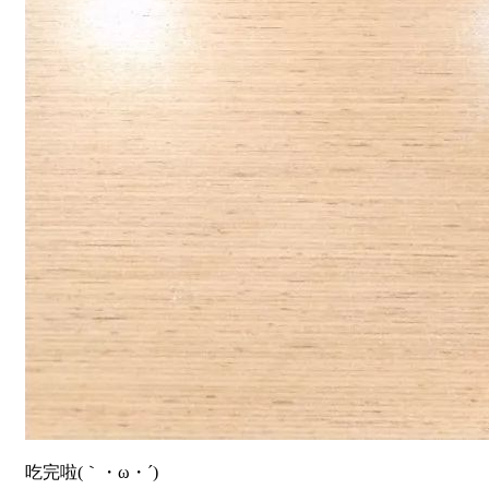
吃完啦(｀・ω・´)