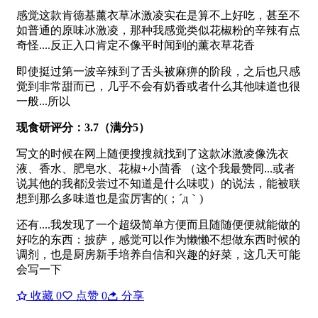
感觉这款肯德基薰衣草冰激凌实在是算不上好吃，甚至不
如普通的原味冰激凌，那种我感觉类似花椒粉的辛辣有点
奇怪....反正入口肯定不像平时闻到的薰衣草花香
即使挺过第一波辛辣到了舌头被麻痹的阶段，之后也只感
觉到非常甜而已，几乎不会有奶香或者什么其他味道也很
一般...所以
现食研评分：3.7（满分5）
写文的时候在网上随便搜搜就找到了这款冰激凌像洗衣
液、香水、肥皂水、花椒+小茴香 （这个我最赞同...或者
说其他的我都没尝过不知道是什么味哎）的说法，能被联
想到那么多味道也是蛮厉害的(；´д｀)ゞ
还有....我发现了一个超级简单方便而且随随便便就能做的
好吃的东西：披萨，感觉可以作为懒懒不想做东西时候的
调剂，也是厨房新手培养自信和兴趣的好菜，这几天可能
会写一下
收藏
0
点赞
0
分享