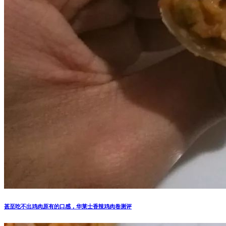
甚至吃不出鸡肉原有的口感，华莱士香辣鸡肉卷测评