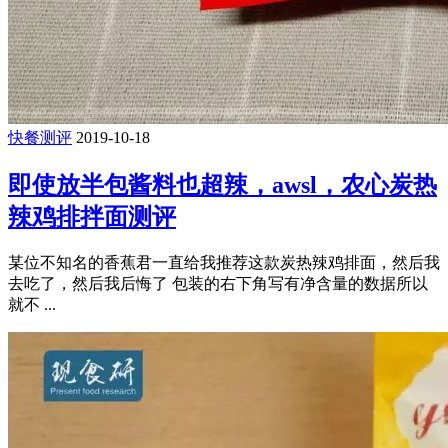
快餐测评
2019-10-18
即使放半包酱料也超辣，awsl，农心炭热
辣鸡排拌面测评
某位不知名的香蕉君一直给我推荐这款炭热辣鸡排面，然后我
去吃了，然后我后悔了 包装的右下角写有净含量的数据所以
就不 ...