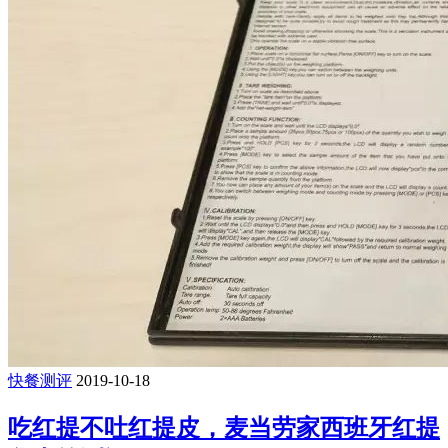
快餐测评
2019-10-18
吃红提不吐红提皮，麦当劳家西班牙红提