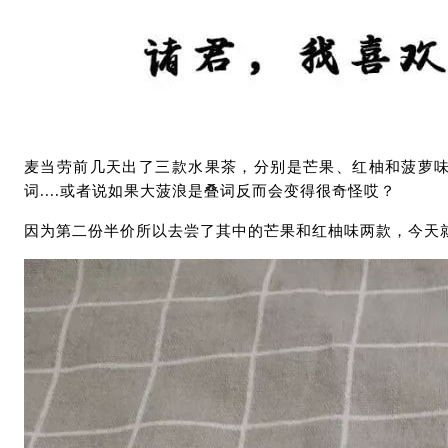
麦当劳前几天出了三款水果茶，分别是芒果、红柚和菠萝
词....或者说如果大菠浪是叠词反而会变得很奇怪哎？
因为第二份半价所以去尝了其中的芒果和红柚味两款，今天