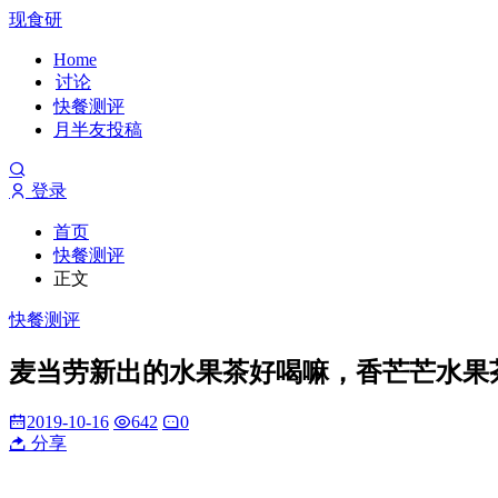
现食研
Home
讨论
快餐测评
月半友投稿
登录
首页
快餐测评
正文
快餐测评
麦当劳新出的水果茶好喝嘛，香芒芒水果
2019-10-16
642
0
分享