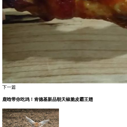
下一篇
鹿晗带你吃鸡！肯德基新品朝天椒脆皮霸王翅