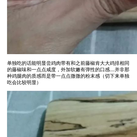
单独吃的话能明显尝鸡肉带有和之前藤椒肯大大鸡排相同
的藤椒味和一点点咸度，外加软嫩有弹性的口感....并非那
种鸡腿肉的质感而是带一点点微微的粉末感（切下来单独
吃会比较明显）