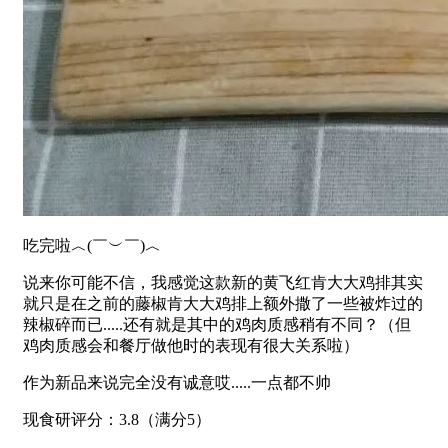
吃完啦︿(￣︶￣)︿
说来你可能不信，我感觉这款新的黄飞红肯大大鸡排其实
就只是在之前的藤椒肯大大鸡排上额外撒了一些被炸过的
辣椒碎而已.....还有就是其中的鸡肉质感稍有不同？（但
鸡肉质感会和餐厅做他时的表现有很大关系啦）
作为新品来说完全没有诚意哎.....一点都不帅
现食研评分：3.8（满分5）