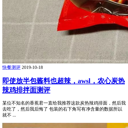
快餐测评
2019-10-18
即使放半包酱料也超辣，awsl，农心炭热
辣鸡排拌面测评
某位不知名的香蕉君一直给我推荐这款炭热辣鸡排面，然后我
去吃了，然后我后悔了 包装的右下角写有净含量的数据所以
就不 ...