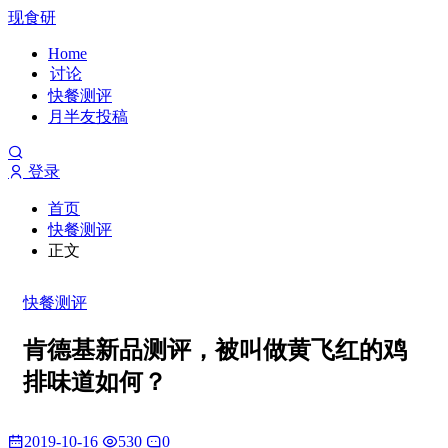
现食研
Home
讨论
快餐测评
月半友投稿
登录
首页
快餐测评
正文
快餐测评
肯德基新品测评，被叫做黄飞红的鸡
排味道如何？
2019-10-16
530
0