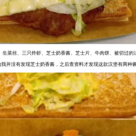
、生菜丝、三只炸虾、芝士奶香酱、芝士片、牛肉饼、被切过的
开始我并没有发现芝士奶香酱，之后查资料才发现这款汉堡有两种