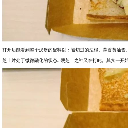
打开后能看到整个汉堡的配料以：被切过的法棍、蒜香黄油酱
芝士片处于微微融化的状态...硬芝士之神又在打盹。其实一