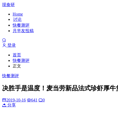
现食研
Home
讨论
快餐测评
月半友投稿
登录
首页
快餐测评
正文
快餐测评
决胜手是温度！麦当劳新品法式珍虾厚牛
2019-10-16
641
0
分享