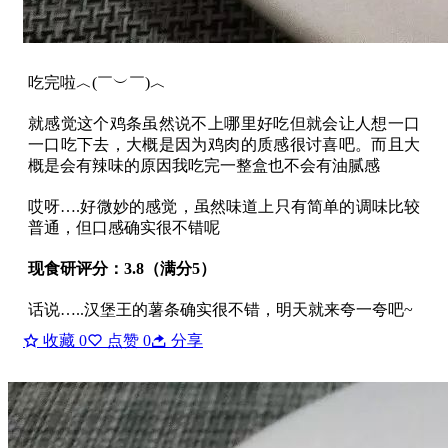
吃完啦︿(￣︶￣)︿
就感觉这个鸡条虽然说不上哪里好吃但就会让人想一口
一口吃下去，大概是因为鸡肉的质感很讨喜吧。而且大
概是会有辣味的原因我吃完一整盒也不会有油腻感
哎呀….好微妙的感觉，虽然味道上只有简单的调味比较
普通，但口感确实很不错呢
现食研评分：3.8（满分5）
话说…..汉堡王的薯条确实很不错，明天就来夸一夸吧~
收藏
0
点赞
0
分享