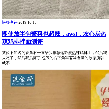
快餐测评
2019-10-18
即使放半包酱料也超辣，awsl，农心炭热
辣鸡排拌面测评
某位不知名的香蕉君一直给我推荐这款炭热辣鸡排面，然后我
去吃了，然后我后悔了 包装的右下角写有净含量的数据所以
就不 ...