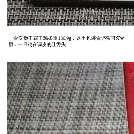
一盒汉堡王霸王鸡条重136.9g，这个包装盒还蛮可爱的
额…一只鸡在调皮的吐舌头