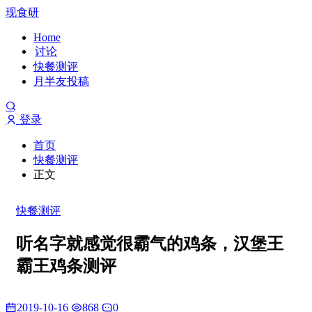
现食研
Home
讨论
快餐测评
月半友投稿
登录
首页
快餐测评
正文
快餐测评
听名字就感觉很霸气的鸡条，汉堡王
霸王鸡条测评
2019-10-16
868
0