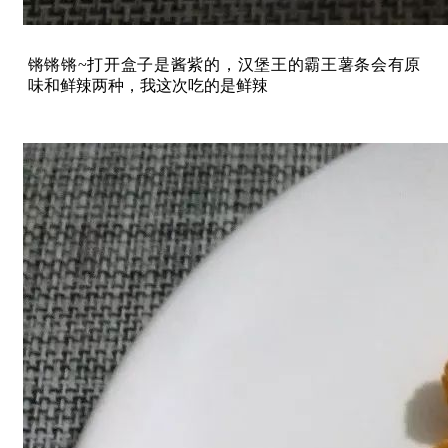
锵锵锵~打开盒子是酱紫的，汉堡王的霸王薯条会有原
味和鲜辣两种，我这次吃的是鲜辣