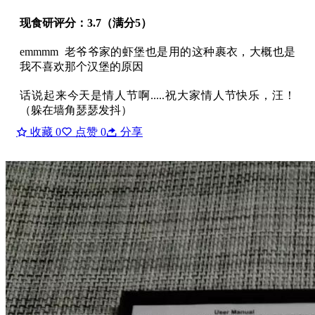
现食研评分：3.7（满分5）
emmmm 老爷爷家的虾堡也是用的这种裹衣，大概也是
我不喜欢那个汉堡的原因
话说起来今天是情人节啊.....祝大家情人节快乐，汪！
（躲在墙角瑟瑟发抖）
收藏
0
点赞
0
分享