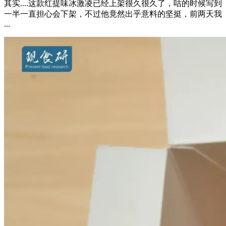
其实....这款红提味冰激凌已经上架很久很久了，咕的时候写到
一半一直担心会下架，不过他竟然出乎意料的坚挺，前两天我
...