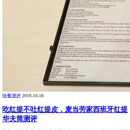
快餐测评
2019-10-18
吃红提不吐红提皮，麦当劳家西班牙红提
华夫筒测评