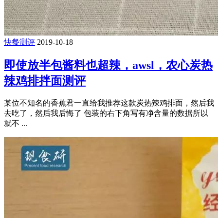
快餐测评
2019-10-18
即使放半包酱料也超辣，awsl，农心炭热
辣鸡排拌面测评
某位不知名的香蕉君一直给我推荐这款炭热辣鸡排面，然后我
去吃了，然后我后悔了 包装的右下角写有净含量的数据所以
就不 ...