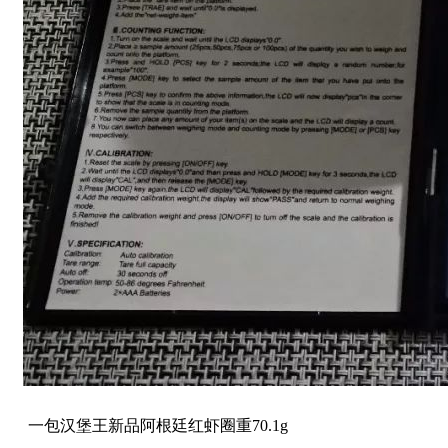
一包汉堡王新品阿根廷红虾圈重70.1g