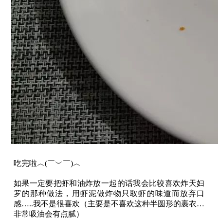
吃完啦︿(￣︶￣)︿
如果一定要把虾和油炸放一起的话我会比较喜欢炸天妇
罗的那种做法，用虾泥做炸物只取虾的味道而放弃口
感…..我不是很喜欢（主要是不喜欢这种半圆形的裹衣…
非常吸油会有点腻）