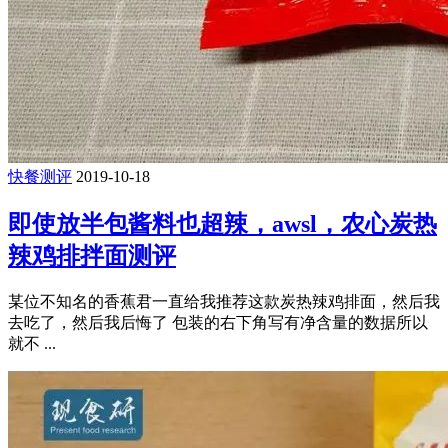
快餐测评
2019-10-18
即使放半包酱料也超辣，awsl，农心炭热
辣鸡排拌面测评
某位不知名的香蕉君一直给我推荐这款炭热辣鸡排面，然后我
去吃了，然后我后悔了 包装的右下角写有净含量的数据所以
就不 ...