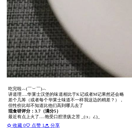
吃完啦︿(￣︶￣)︿
讲道理….华莱士汉堡的味道相比于K记或者M记果然还会略
差个几筹（或者每个华莱士味道不一样我这边的稍差？），
但性价比却不知道比他们高到哪儿去了
现食研评分：3.7（满分5）
最近有点上火了….饱受口腔溃疡之苦 _(:з」∠)_
收藏
0
点赞
1
分享