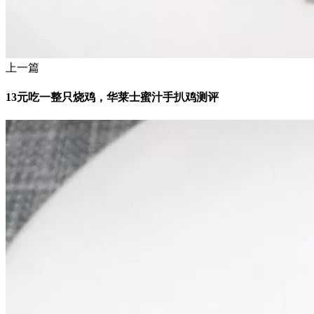
上一篇
13元吃一整只烧鸡，华莱士蜜汁手扒鸡测评