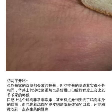
切两半开吃~
虽然每家的汉堡都会放沙拉酱，但沙拉酱的味道其实都不甚
相同，华莱士的沙拉酱虽然也是酸甜口但酸甜程度上会比老
爷爷家的略低
口感上这个鸡肉非常非常嫩，甚至有点嫩到失去了鸡肉本身
的质感，而包裹着鸡肉的脆皮则是微脆炸物的口感，还能稍
微吃到一点点生菜的酥脆