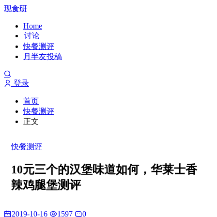
现食研
Home
讨论
快餐测评
月半友投稿
登录
首页
快餐测评
正文
快餐测评
10元三个的汉堡味道如何，华莱士香
辣鸡腿堡测评
2019-10-16
1597
0