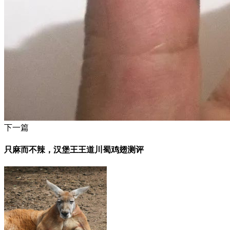
下一篇
只麻而不辣，汉堡王王道川蜀鸡翅测评