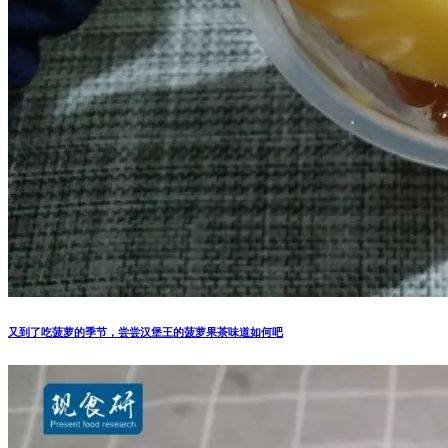
又到了吃菠萝的季节，尝尝汉堡王的菠萝果茶味道如何吧