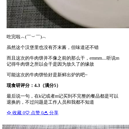
吃完啦︿(￣︶￣)︿
虽然这个汉堡里也没有芥末酱，但味道还不错
而且这次的牛肉饼并不像之前的那么干，emmm....听说m
记得牛肉饼之所以会干是因为放久了的缘故
可能这次的牛肉饼恰好是新鲜出炉的吧~
现食研评分：4.3（满分5）
最后说一句，在k记或者m记买到不完整的餐品都是可以
退换的，不过问题是工作人员和我都不知道
收藏
0
点赞
0
分享