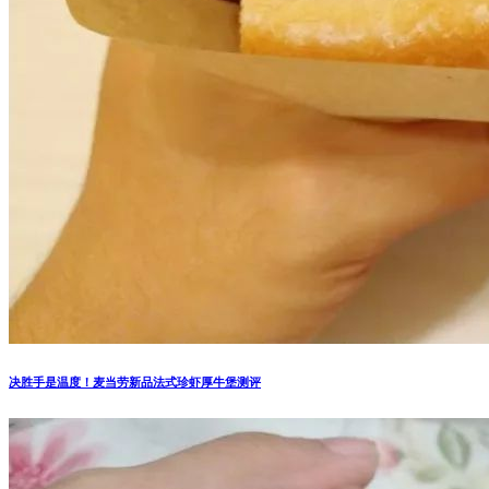
决胜手是温度！麦当劳新品法式珍虾厚牛堡测评