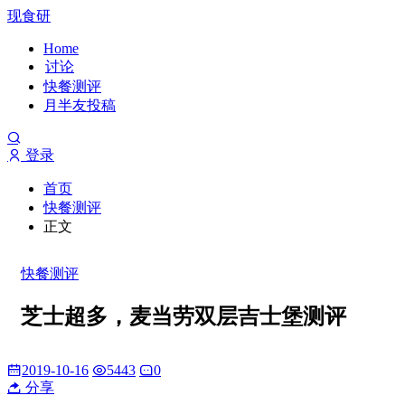
现食研
Home
讨论
快餐测评
月半友投稿
登录
首页
快餐测评
正文
快餐测评
芝士超多，麦当劳双层吉士堡测评
2019-10-16
5443
0
分享