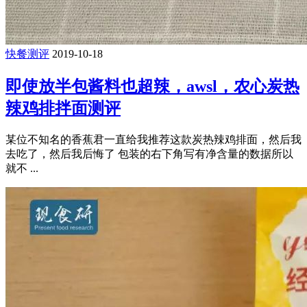
快餐测评
2019-10-18
即使放半包酱料也超辣，awsl，农心炭热
辣鸡排拌面测评
某位不知名的香蕉君一直给我推荐这款炭热辣鸡排面，然后我
去吃了，然后我后悔了 包装的右下角写有净含量的数据所以
就不 ...