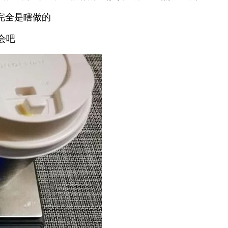
完全是瞎做的
会吧