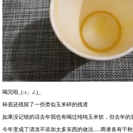
喝完啦_(:з」∠)_
杯底还残留了一些类似玉米碎的残渣
如果没记错的话去年我也有喝过纯纯玉米饮，但去年的
今年变成了清淡不添加太多东西的做法.....两者各