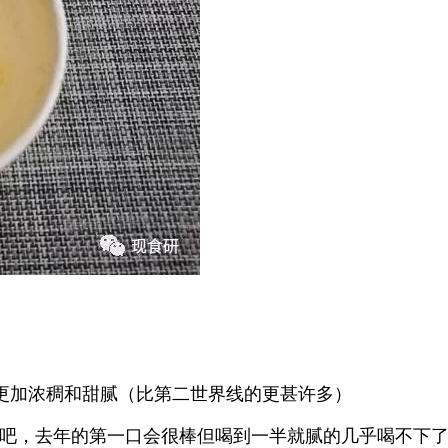
更加浓稠和甜腻（比第二世界线的更甚许多）
有千秋吧，去年的第一口会很棒但喝到一半就腻的几乎喝不