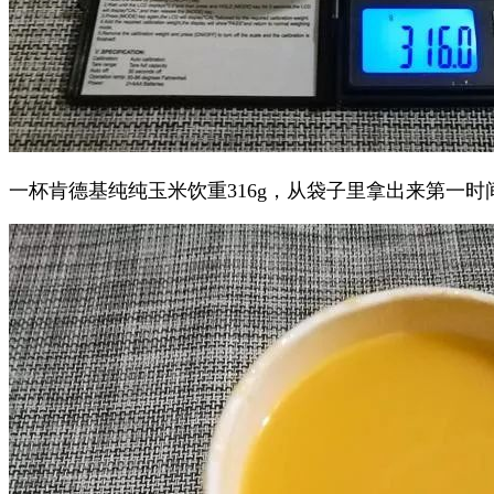
一杯肯德基纯纯玉米饮重316g，从袋子里拿出来第一