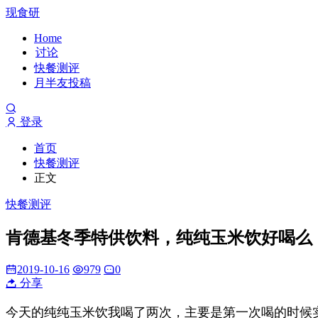
现食研
Home
讨论
快餐测评
月半友投稿
登录
首页
快餐测评
正文
快餐测评
肯德基冬季特供饮料，纯纯玉米饮好喝么
2019-10-16
979
0
分享
今天的纯纯玉米饮我喝了两次，主要是第一次喝的时候